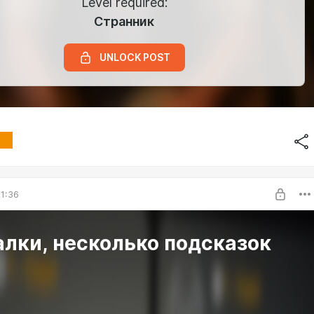
Level required:
Странник
UNLOCK POST
1:36
лки, несколько подсказок