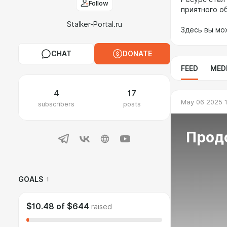
Follow
приятного о
Stalker-Portal.ru
Здесь вы мо
CHAT
DONATE
FEED
MED
4
17
May 06 2025 
subscribers
posts
Прод
GOALS
1
$10.48
of
$644
raised