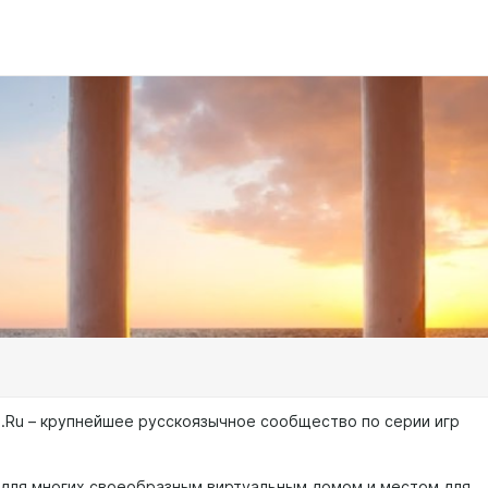
al.Ru – крупнейшее русскоязычное сообщество по серии игр
 для многих своеобразным виртуальным домом и местом для