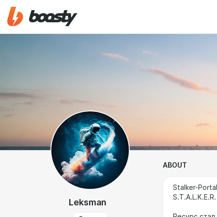
ABOUT
Stalker-Port
S.T.A.L.K.E.R.
Leksman
Ресурс стал