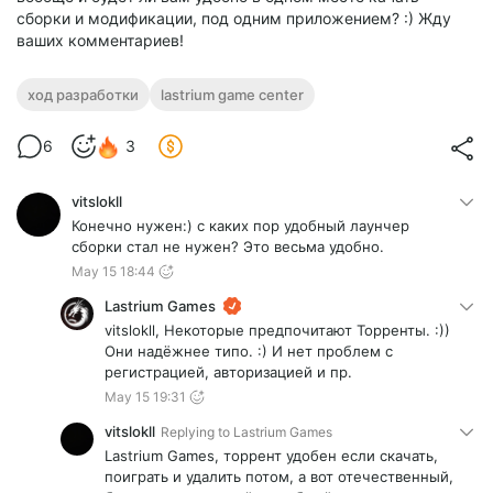
сборки и модификации, под одним приложением? :) Жду
ваших комментариев!
ход разработки
lastrium game center
6
3
vitslokll
Конечно нужен:) с каких пор удобный лаунчер
сборки стал не нужен? Это весьма удобно.
May 15 18:44
Lastrium Games
vitslokll, Некоторые предпочитают Торренты. :))
Они надёжнее типо. :) И нет проблем с
регистрацией, авторизацией и пр.
May 15 19:31
vitslokll
Replying to
Lastrium Games
Lastrium Games, торрент удобен если скачать,
поиграть и удалить потом, а вот отечественный,