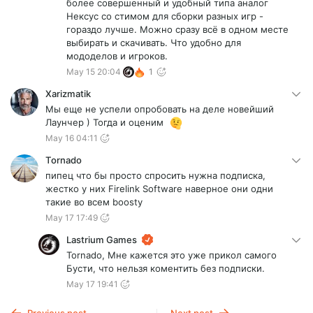
более совершенный и удобный типа аналог
Нексус со стимом для сборки разных игр -
гораздо лучше. Можно сразу всё в одном месте
выбирать и скачивать. Что удобно для
мододелов и игроков.
May 15 20:04
1
Xarizmatik
Мы еще не успели опробовать на деле новейший
Лаунчер ) Тогда и оценим
May 16 04:11
Tornado
пипец что бы просто спросить нужна подписка,
жестко у них Firelink Software наверное они одни
такие во всем boosty
May 17 17:49
Lastrium Games
Tornado, Мне кажется это уже прикол самого
Бусти, что нельзя коментить без подписки.
May 17 19:41
Previous post
Next post