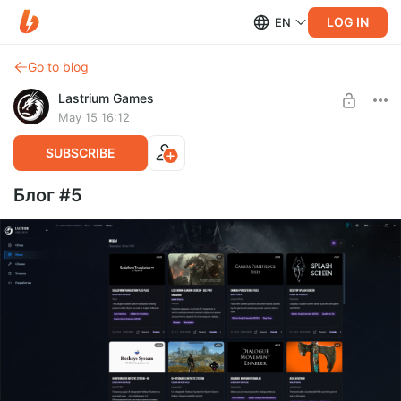
LOG IN
EN
Go to blog
Lastrium Games
May 15 16:12
SUBSCRIBE
Блог #5