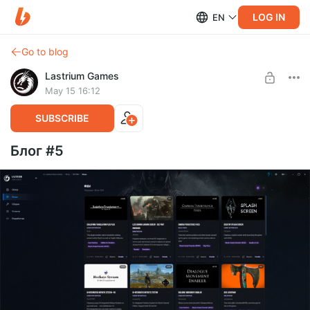
LOG IN
EN
Go to blog
Lastrium Games
May 15 16:12
SUBSCRIBE
Блог #5