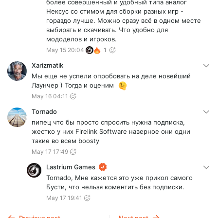
более совершенный и удобный типа аналог
Нексус со стимом для сборки разных игр -
гораздо лучше. Можно сразу всё в одном месте
выбирать и скачивать. Что удобно для
мододелов и игроков.
May 15 20:04
1
Xarizmatik
Мы еще не успели опробовать на деле новейший
Лаунчер ) Тогда и оценим
May 16 04:11
Tornado
пипец что бы просто спросить нужна подписка,
жестко у них Firelink Software наверное они одни
такие во всем boosty
May 17 17:49
Lastrium Games
Tornado, Мне кажется это уже прикол самого
Бусти, что нельзя коментить без подписки.
May 17 19:41
Previous post
Next post