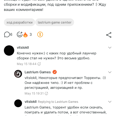
сборки и модификации, под одним приложением? :) Жду
ваших комментариев!
ход разработки
lastrium game center
6
3
vitslokll
Конечно нужен:) с каких пор удобный лаунчер
сборки стал не нужен? Это весьма удобно.
May 15 18:44
Lastrium Games
vitslokll, Некоторые предпочитают Торренты. :))
Они надёжнее типо. :) И нет проблем с
регистрацией, авторизацией и пр.
May 15 19:31
vitslokll
Replying to
Lastrium Games
Lastrium Games, торрент удобен если скачать,
поиграть и удалить потом, а вот отечественный,