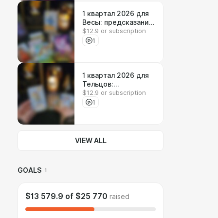
1 квартал 2026 для
Весы: предсказания
$12.9 or subscription
и откровения от
Ланы
1
1 квартал 2026 для
Тельцов:
$12.9 or subscription
предсказания и
откровения от Ланы
1
VIEW ALL
GOALS
1
$13 579.9
of
$25 770
raised