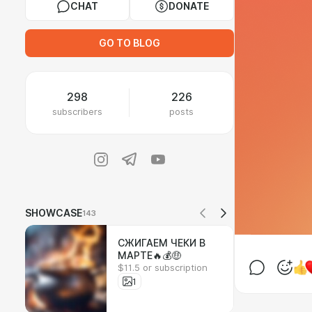
CHAT
DONATE
GO TO BLOG
298
226
subscribers
posts
SHOWCASE
143
СЖИГАЕМ ЧЕКИ В
МАРТЕ🔥💰🤑
$11.5 or subscription
1