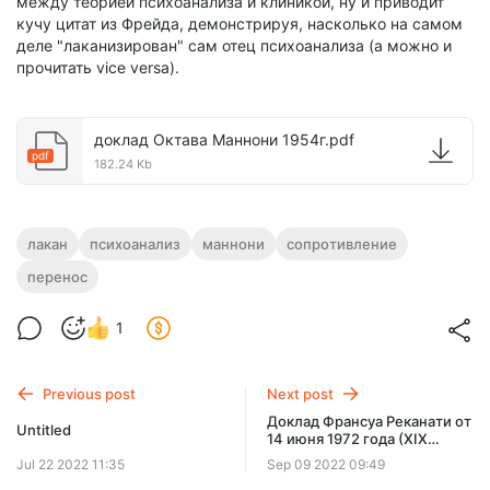
между теорией психоанализа и клиникой, ну и приводит
кучу цитат из Фрейда, демонстрируя, насколько на самом
деле "лаканизирован" сам отец психоанализа (а можно и
прочитать vice versa).
доклад Октава Маннони 1954г.pdf
pdf
182.24 Kb
лакан
психоанализ
маннони
сопротивление
перенос
1
Previous post
Next post
Доклад Франсуа Реканати от
Untitled
14 июня 1972 года (XIX
семинар)
Jul 22 2022 11:35
Sep 09 2022 09:49