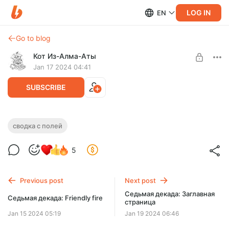
LOG IN
EN
Go to blog
Кот Из-Алма-Аты
Jan 17 2024 04:41
SUBSCRIBE
Сводка с полей: "Ноль Вторая"
сводка с полей
Level required:
Заглавная страница седьмой декады.
5
3-й класс, 3-я группа специализации
SUBSCRIBE
Previous post
Next post
Седьмая декада: Заглавная
Седьмая декада: Friendly fire
страница
Jan 15 2024 05:19
Jan 19 2024 06:46