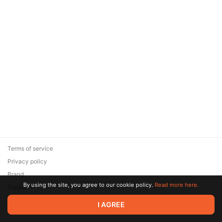
Terms of service
Privacy policy
Brand
By using the site, you agree to our cookie policy.
Read more here.
Support
© 2026 Zaya Solutions Limited. All rights reserved. All trademarks
I AGREE
are the property of their respective owners.