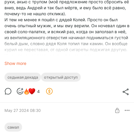
руки, акью с трупом (моё предложение просто сбросить её
вниз, ведь Андрей и так был мёртв, и ему было всё равно,
почему-то не нашло отклика).
И тем не менее я пошёл с дядей Колей. Просто он был
очень опытный мужик, и мы ему верили. Он ночевал один в
своей соло-палатке, и всякий раз, когда он заползал в неё,
из вентиляционного отверстия начинал подниматься густой
белый дым, словно дядя Коля топил там камин. Он вообще
курил не переставая, от одной сигареты поджигая другую.
И как-то умудрялся ходить на высокие горы.
А история, которую я рассказал в этом выпуске, до ужаса
Show more
документальна. Буквально слово в слово. Через ледопад
мы, кстати, так и не пошли. Ходили там же, где раньше,
седьмая декада
открытый доступ
поднимаясь по стометровым перилам, прямо под
нависающим над нами сераком. Серак держался на
4
честном слове, и мы всякий раз ждали, когда же он
наконец сорвётся и, рванув вниз, сотрёт нас из списка
живых...
Ну а это, ребята, новый выпуск "Спаскомы". Вот так вот,
May 27 2024 08:30
внезапно. Всем привет, кто ждал. И спасибо, что ждали! :)))
Самал из рода Звенящих камней
самал