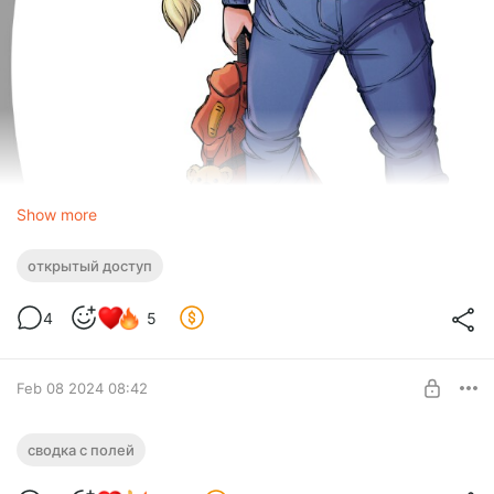
Show more
открытый доступ
4
5
Feb 08 2024 08:42
Сводка с полей
сводка с полей
Очередная сводка с полей.