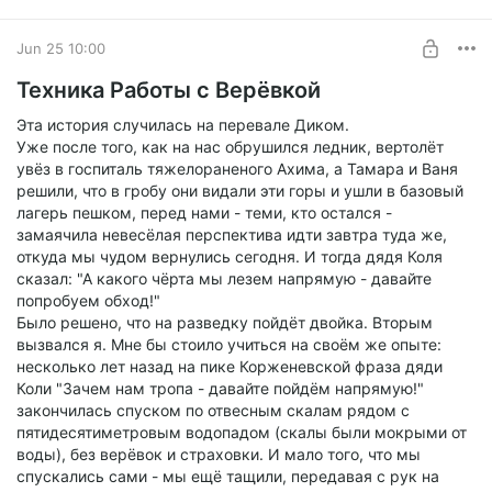
Jun 25 10:00
Техника Работы с Верёвкой
Эта история случилась на перевале Диком.
Уже после того, как на нас обрушился ледник, вертолёт
увёз в госпиталь тяжелораненого Ахима, а Тамара и Ваня
решили, что в гробу они видали эти горы и ушли в базовый
лагерь пешком, перед нами - теми, кто остался -
замаячила невесёлая перспектива идти завтра туда же,
откуда мы чудом вернулись сегодня. И тогда дядя Коля
сказал: "А какого чёрта мы лезем напрямую - давайте
попробуем обход!"
Было решено, что на разведку пойдёт двойка. Вторым
вызвался я. Мне бы стоило учиться на своём же опыте:
несколько лет назад на пике Корженевской фраза дяди
Коли "Зачем нам тропа - давайте пойдём напрямую!"
закончилась спуском по отвесным скалам рядом с
пятидесятиметровым водопадом (скалы были мокрыми от
воды), без верёвок и страховки. И мало того, что мы
спускались сами - мы ещё тащили, передавая с рук на