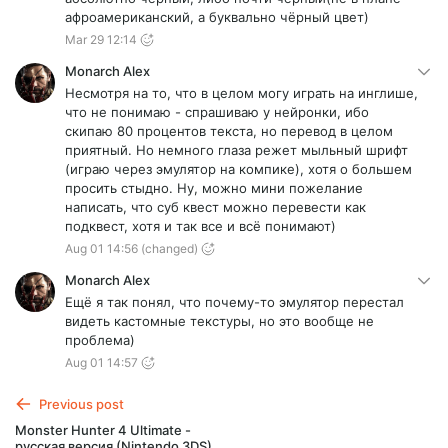
афроамериканский, а буквально чёрный цвет)
Mar 29 12:14
Monarch Alex
Несмотря на то, что в целом могу играть на инглише,
что не понимаю - спрашиваю у нейронки, ибо
скипаю 80 процентов текста, но перевод в целом
приятный. Но немного глаза режет мыльный шрифт
(играю через эмулятор на компике), хотя о большем
просить стыдно. Ну, можно мини пожелание
написать, что суб квест можно перевести как
подквест, хотя и так все и всё понимают)
Aug 01 14:56
(changed)
Monarch Alex
Ещё я так понял, что почему-то эмулятор перестал
видеть кастомные текстуры, но это вообще не
проблема)
Aug 01 14:57
Previous post
Monster Hunter 4 Ultimate -
русская версия (Nintendo 3DS)