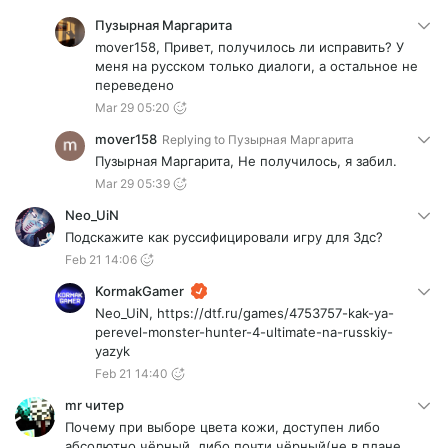
Пузырная Маргарита
mover158, Привет, получилось ли исправить? У
меня на русском только диалоги, а остальное не
переведено
Mar 29 05:20
mover158
Replying to
Пузырная Маргарита
Пузырная Маргарита, Не получилось, я забил.
Mar 29 05:39
Neo_UiN
Подскажите как руссифицировали игру для 3дс?
Feb 21 14:06
KormakGamer
Neo_UiN, https://dtf.ru/games/4753757-kak-ya-
perevel-monster-hunter-4-ultimate-na-russkiy-
yazyk
Feb 21 14:40
mr читер
Почему при выборе цвета кожи, доступен либо
абсолютно чёрный, либо почти чёрный(не в плане