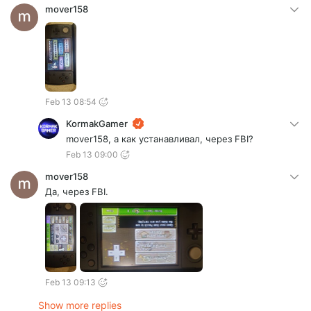
mover158
Feb 13 08:54
KormakGamer
mover158, а как устанавливал, через FBI?
Feb 13 09:00
mover158
Да, через FBI.
Feb 13 09:13
Show more replies