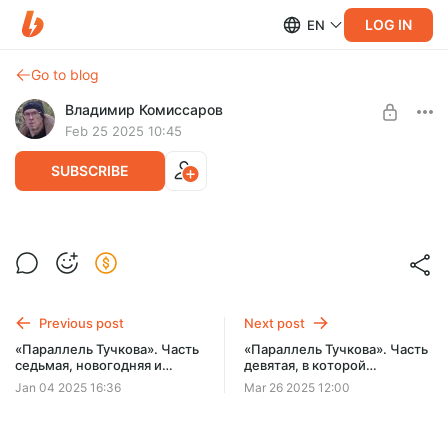
LOG IN
EN
Go to blog
Владимир Комиссаров
Feb 25 2025 10:45
SUBSCRIBE
«Параллель Тучкова». Часть восьмая, в
которой один из экспертов впервые
Level required:
терпит полное фиаско
Стандартная
Previous post
Next post
UNLOCK POST
«Параллель Тучкова». Часть
«Параллель Тучкова». Часть
седьмая, новогодняя и
девятая, в которой
очень короткая, в которой
появляется новый эксперт и
Jan 04 2025 16:36
Mar 26 2025 12:00
новых экспертов проверяет
сразу решает почти все
эксперт на пенсии
задачи