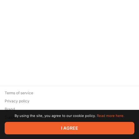
Terms of service
Privacy policy
Brand
By using the site, you agree to our cookie policy.
Read more here.
Support
© 2026 Zaya Solutions Limited. All rights reserved. All trademarks
I AGREE
are the property of their respective owners.