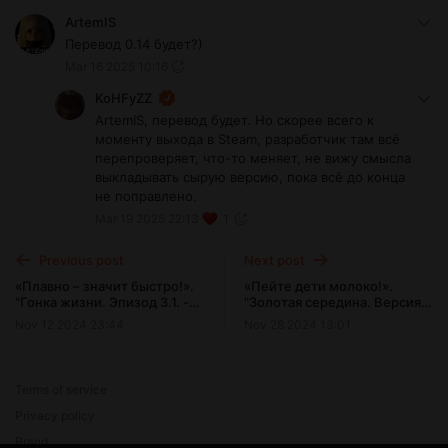
ArtemIS
Перевод 0.14 будет?)
Mar 16 2025 10:16
KoHFyZZ
ArtemIS, перевод будет. Но скорее всего к
моменту выхода в Steam, разработчик там всё
перепроверяет, что-то меняет, не вижу смысла
выкладывать сырую версию, пока всё до конца
не поправлено.
Mar 19 2025 22:13
1
Previous post
Next post
«Плавно – значит быстро!».
«Пейте дети молоко!».
"Гонка жизни. Эпизод 3.1. -
"Золотая середина. Версия
Экстра"
0.5."
Nov 12 2024 23:44
Nov 28 2024 13:01
Terms of service
Privacy policy
Brand