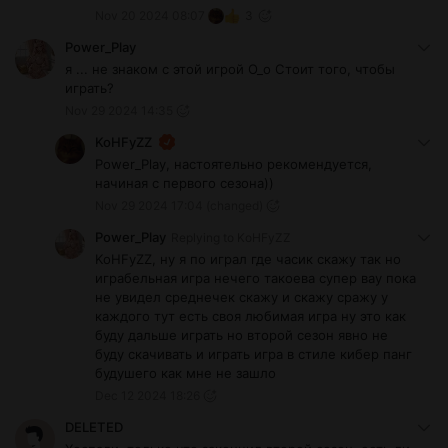
связи с подписчиками, чтобы призвать их что-то
Nov 20 2024 08:07
3
делать.
Power_Play
я ... не знаком с этой игрой О_о Стоит того, чтобы
играть?
Nov 29 2024 14:35
KoHFyZZ
Power_Play, настоятельно рекомендуется,
начиная с первого сезона))
Nov 29 2024 17:04
(changed)
Power_Play
Replying to
KoHFyZZ
KoHFyZZ, ну я по играл где часик скажу так но
играбельная игра нечего такоева супер вау пока
не увидел среднечек скажу и скажу сражу у
каждого тут есть своя любимая игра ну это как
буду дальше играть но второй сезон явно не
буду скачивать и играть игра в стиле кибер панг
будушего как мне не зашло
Dec 12 2024 18:26
DELETED