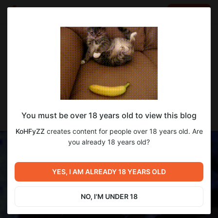
LOG IN
EN
Go to blog
KoHFyZZ
Nov 17 2024 03:42
SUBSCRIBE
Проеkт: Страсть - версия 0.13. Сезон 2.
You must be over 18 years old to view this blog
"Сложный выбор."
KoHFyZZ
creates content for people over 18 years old. Are
you already 18 years old?
YES, I AM ALREADY 18 YEARS OLD
NO, I'M UNDER 18