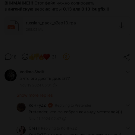
ВНИМАНИЕ!!!
Этот файл нужно копировать
в
английскую
версию игры
0.13 или 0.13-bugfix
!!!
russian_pack_s2ep13.rpa
rpa
298.02 Mb
18
31
Vedima Shalit
а что это десять дизов???
Nov 19 2024 05:01
Show more replies
KoHFyZZ
Replying to
Pretender
Pretender, кто-то собрал команду мстителей)))
Nov 21 2024 02:47
Cresil
Replying to
KoHFyZZ
KoHFyZZ, что это за команда уже давно ясно.))