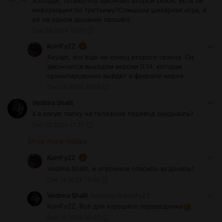
Хоспади, только что закончил второй сезон, есть ли
информация по третьему?Слишком шикарная игра, я
её на одном дыхание прошёл.
Dec 06 2024 16:20
KoHFyZZ
Акуарт, это ещё не конец второго сезона. Он
закончится выходом версии 0.14, которая
ориентировочно выйдет в феврале-марте.
Dec 06 2024 19:58
Vedima Shalit
а в какую папку на телефоне перевод скидывать?
Dec 18 2024 17:27
Show more replies
KoHFyZZ
Vedima Shalit, и огромное спасибо за донаты!
Dec 18 2024 17:48
Vedima Shalit
Replying to
KoHFyZZ
KoHFyZZ, Всё для хорошего переводчика
Dec 18 2024 20:09