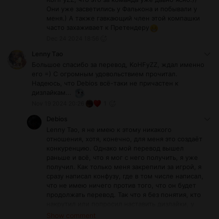
Они уже засветились у Фалькона и побывали у
меня.) А также гавкающий член этой компашки
часто захаживает к Претендеру
Dec 24 2024 18:56
Lenny Tao
Большое спасибо за перевод, KoHFyZZ, ждал именно
его =) С огромным удовольствием прочитал.
Надеюсь, что Debios всё-таки не причастен к
дизлайкам...
Nov 19 2024 20:26
1
Debios
Lenny Tao, я не имею к этому никакого
отношения, хотя, конечно, для меня это создаёт
конкуренцию. Однако мой перевод вышел
раньше и всё, что я мог с него получить, я уже
получил. Как только меня закрепили за игрой, я
сразу написал конфузу, где в том числе написал,
что не имею ничего против того, что он будет
продолжать перевод. Так что я без понятия, кто
накрутил или попросил наставить дизлайки, у
меня даже банально нет способов подобной
Show comment