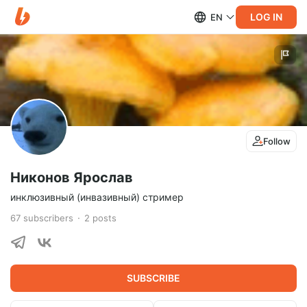
LOG IN
EN
Follow
Никонов Ярослав
инклюзивный (инвазивный) стример
67
subscribers
2
posts
SUBSCRIBE