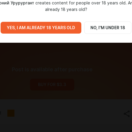
рний Урурургант
creates content for people over 18 years old. A
already 18 years old?
YES, I AM ALREADY 18 YEARS OLD
NO, I'M UNDER 18
Post is available after purchase
BUY FOR $3.3
1