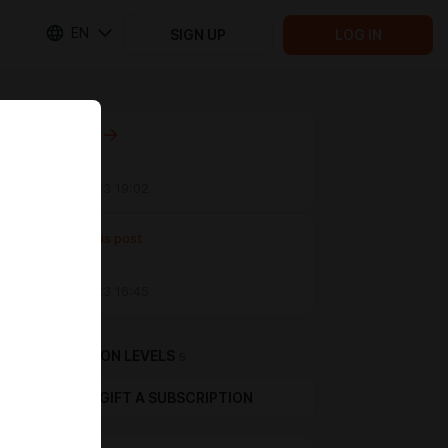
EN
SIGN UP
LOG IN
Next post
Untitled
Aug 21 2023 19:02
Previous post
Untitled
Aug 10 2023 16:45
SUBSCRIPTION LEVELS
5
GIFT A SUBSCRIPTION