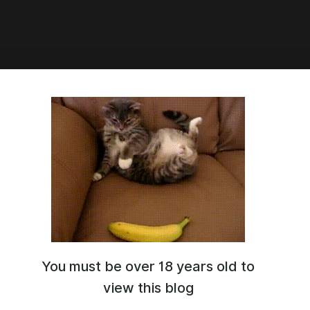
0:33
ЮЗИВ! "Боги ни о чем"
ог + глава 1)
You must be over 18 years old to
view this blog