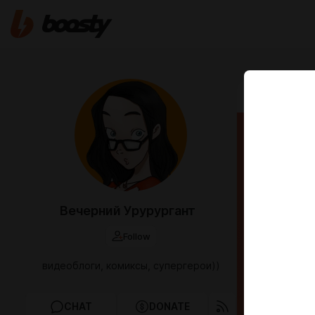
Aug 17 2023 1
ЭКСКЛ
(прол
Вечерний Урурургант
Follow
видеоблоги, комиксы, супергерои))
CHAT
DONATE