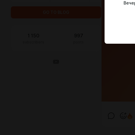
Вече
GO TO BLOG
1 150
997
subscribers
posts