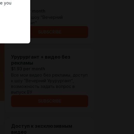
re you
Уруру
$0.65 per month
Доступ к шоу "Вечерний
Урурургант"
SUBSCRIBE
Урурургант + видео без
рекламы
$1.93 per month
Все мои видео без рекламы, доступ
к шоу "Вечерний Урурургант",
возможность задать вопрос в
выпуск ВУ
SUBSCRIBE
Доступ к эксклюзивным
видео