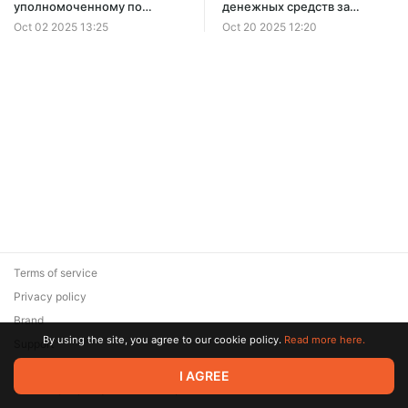
уполномоченному по
денежных средств за
договору ОСАГО
навязанную услугу
Oct 02 2025 13:25
Oct 20 2025 12:20
Terms of service
Privacy policy
Brand
By using the site, you agree to our cookie policy.
Read more here.
Support
© 2026 Zaya Solutions Limited. All rights reserved. All trademarks
I AGREE
are the property of their respective owners.