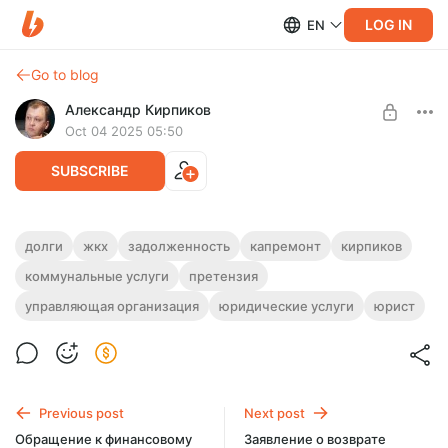
LOG IN
EN
Go to blog
Александр Кирпиков
Oct 04 2025 05:50
SUBSCRIBE
Претензия о списании задолженности
долги
жкх
задолженность
капремонт
кирпиков
по коммунальным платежам
Post is available after purchase
коммунальные услуги
претензия
Претензия о списании задолженности по коммунальным
управляющая организация
юридические услуги
юрист
BUY FOR $12.9
платежам в связи с истечением срока исковой давности.
Previous post
Next post
Обращение к финансовому
Заявление о возврате