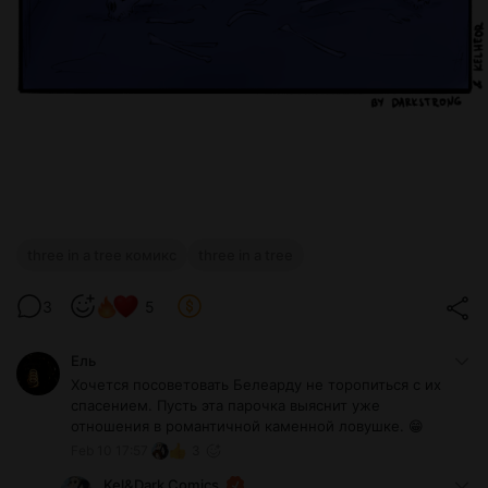
three in a tree комикс
three in a tree
3
5
Ель
Хочется посоветовать Белеарду не торопиться с их
спасением. Пусть эта парочка выяснит уже
отношения в романтичной каменной ловушке. 😁
Feb 10 17:57
3
Kel&Dark Comics