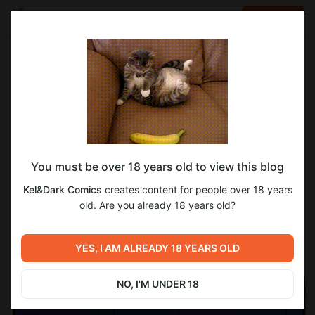
LOG IN
EN
Go to blog
Kel&Dark Comics
Feb 10 16:09
SUBSCRIBE
Three in a Tree: эпизод 211
You must be over 18 years old to view this blog
Kel&Dark Comics
creates content for people over 18 years
old. Are you already 18 years old?
YES, I AM ALREADY 18 YEARS OLD
NO, I'M UNDER 18