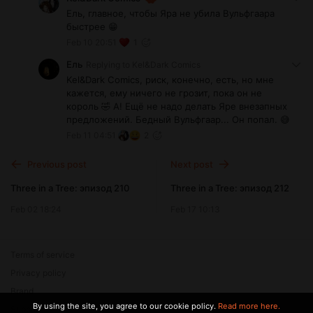
Ель, главное, чтобы Яра не убила Вульфгаара
быстрее 😁
Feb 10 20:51
1
Ель
Replying to
Kel&Dark Comics
Kel&Dark Comics, риск, конечно, есть, но мне
кажется, ему ничего не грозит, пока он не
король 🤣 А! Ещё не надо делать Яре внезапных
предложений. Бедный Вульфгаар... Он попал. 😅
Feb 11 04:51
2
Previous post
Next post
Three in a Tree: эпизод 210
Three in a Tree: эпизод 212
Feb 02 18:24
Feb 17 10:13
Terms of service
Privacy policy
Brand
By using the site, you agree to our cookie policy.
Read more here.
Support