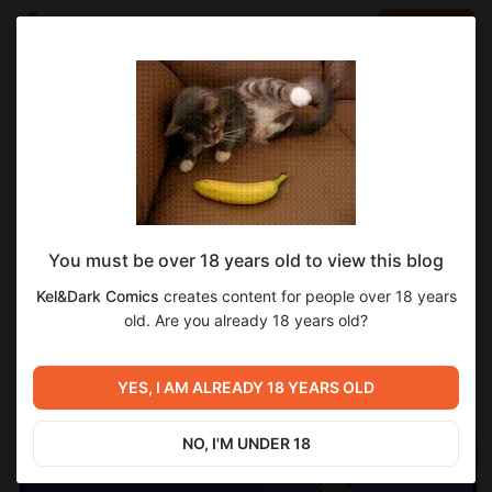
LOG IN
EN
Go to blog
Kel&Dark Comics
Apr 01 14:55
SUBSCRIBE
Three in a Tree: эпизод 217
You must be over 18 years old to view this blog
Kel&Dark Comics
creates content for people over 18 years
old. Are you already 18 years old?
YES, I AM ALREADY 18 YEARS OLD
NO, I'M UNDER 18