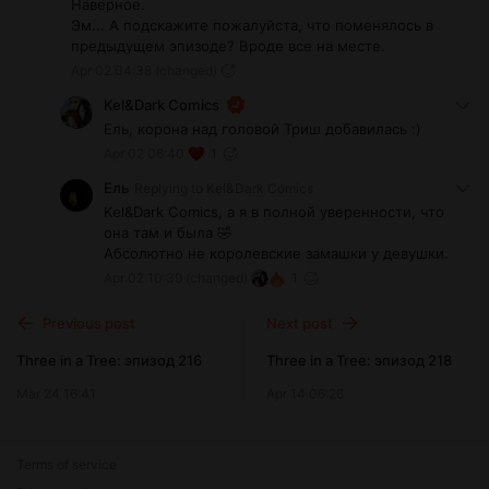
Наверное.
Эм... А подскажите пожалуйста, что поменялось в
предыдущем эпизоде? Вроде все на месте.
Apr 02 04:38
(changed)
Kel&Dark Comics
Ель, корона над головой Триш добавилась :)
Apr 02 06:40
1
Ель
Replying to
Kel&Dark Comics
Kel&Dark Comics, а я в полной уверенности, что
она там и была 🤣
Абсолютно не королевские замашки у девушки.
Apr 02 10:39
(changed)
1
Previous post
Next post
Three in a Tree: эпизод 216
Three in a Tree: эпизод 218
Mar 24 16:41
Apr 14 06:26
Terms of service