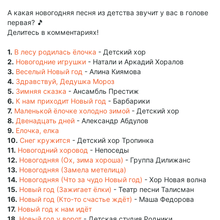
А какая новогодняя песня из детства звучит у вас в голове
первая? 🎵
Делитесь в комментариях!
1.
В лесу родилась ёлочка
- Детский хор
2.
Новогодние игрушки
- Натали и Аркадий Хоралов
3.
Веселый Новый год
- Алина Киямова
4.
Здравствуй, Дедушка Мороз
5.
Зимняя сказка
- Ансамбль Престиж
6.
К нам приходит Новый год
- Барбарики
7.
Маленькой ёлочке холодно зимой
- Детский хор
8.
Двенадцать дней
- Александр Абдулов
9.
Елочка, елка
10.
Снег кружится
- Детский хор Тропинка
11.
Новогодний хоровод
- Непоседы
12.
Новогодняя (Ох, зима хороша)
- Группа Дилижанс
13.
Новогодняя (Замела метелица)
14.
Новогодняя (Что за чудо Новый год)
- Хор Новая волна
15.
Новый год (Зажигает ёлки)
- Театр песни Талисман
16.
Новый год (Кто-то счастье ждёт)
- Маша Федорова
17.
Новый год к нам идёт
18.
Новый год у ворот
- Детская студия Родники