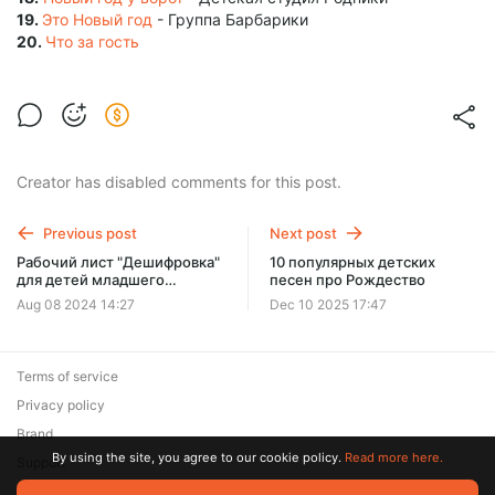
19.
Это Новый год
- Группа Барбарики
20.
Что за гость
Creator has disabled comments for this post.
Previous post
Next post
Рабочий лист "Дешифровка"
10 популярных детских
для детей младшего
песен про Рождество
возраста
Aug 08 2024 14:27
Dec 10 2025 17:47
Terms of service
Privacy policy
Brand
By using the site, you agree to our cookie policy.
Read more here.
Support