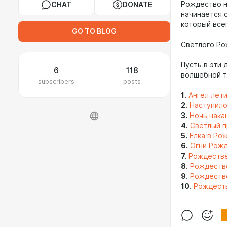
Рождество н
CHAT
DONATE
начинается с
который всег
GO TO BLOG
Светлого Ро
Пусть в эти
6
118
волшебной т
subscribers
posts
1.
Ангел лет
2.
Наступил
3.
Ночь нака
4.
Светлый 
5.
Ёлка в Ро
6.
Огни Рож
7.
Рождестве
8.
Рождеств
9.
Рождество
10.
Рождест