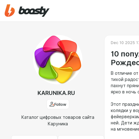
Dec 10 2025 1
10 поп
Рождес
В отличие о
тихой радост
пахнут прян
ярко в ночь 
KARUNIKA.RU
Follow
Этот праздн
колядки у во
фейерверкам
Каталог цифровых товаров сайта
ней. Дети ж
Каруника
на мгновени