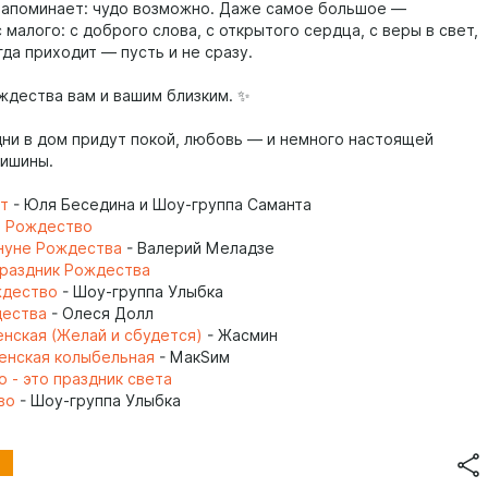
апоминает: чудо возможно. Даже самое большое —
 малого: с доброго слова, с открытого сердца, с веры в свет,
да приходит — пусть и не сразу.
ждества вам и вашим близким. ✨
 дни в дом придут покой, любовь — и немного настоящей
ишины.
ит
- Юля Беседина и Шоу-группа Саманта
о Рождество
нуне Рождества
- Валерий Меладзе
праздник Рождества
ждество
- Шоу-группа Улыбка
дества
- Олеся Долл
нская (Желай и сбудется)
- Жасмин
енская колыбельная
- МакSим
 - это праздник света
во
- Шоу-группа Улыбка