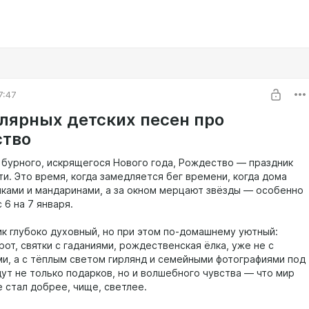
7:47
улярных детских песен про
тво
т бурного, искрящегося Нового года, Рождество — праздник
и. Это время, когда замедляется бег времени, когда дома
иками и мандаринами, а за окном мерцают звёзды — особенно
с 6 на 7 января.
ик глубоко духовный, но при этом по-домашнему уютный:
рот, святки с гаданиями, рождественская ёлка, уже не с
и, а с тёплым светом гирлянд и семейными фотографиями под
дут не только подарков, но и волшебного чувства — что мир
е стал добрее, чище, светлее.