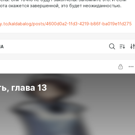
бота окажется завершенной, это будет неожиданностью.
ty.to/kaldabalog/posts/4600d0a2-1fd3-4219-b86f-ba019e1fd275
IA
ь, глава 13