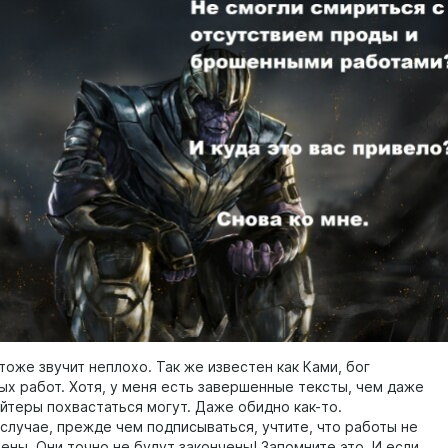
тоже звучит неплохо. Так же известен как Ками, бог
ых работ. Хотя, у меня есть завершенные тексты, чем даже
айтеры похвастаться могут. Даже обидно как-то.
 случае, прежде чем подписываться, учтите, что работы не
ены. Они точно не будут закончены! Запомните это. И если