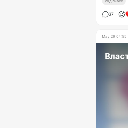
код гиасс
37
May 29 04:55
Власт