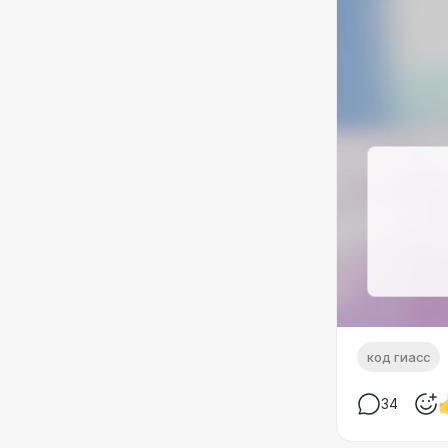
код гиасс
34