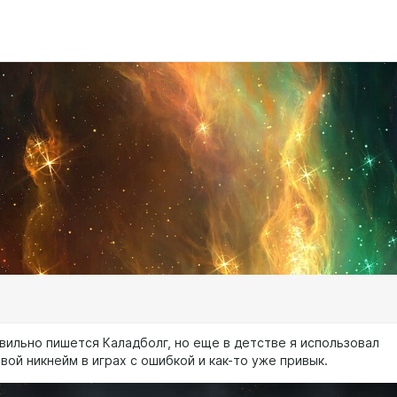
вильно пишется Каладболг, но еще в детстве я использовал
свой никнейм в играх с ошибкой и как-то уже привык.