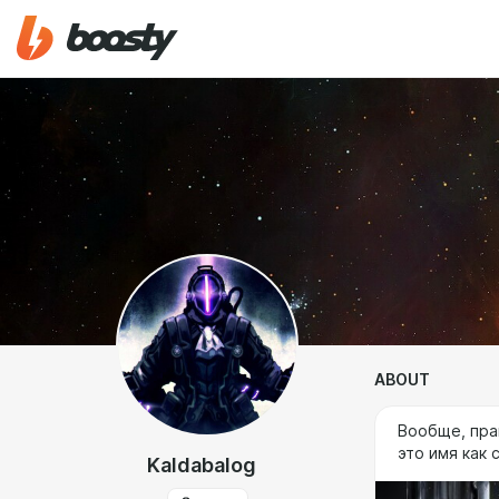
ABOUT
Вообще, пра
это имя как 
Kaldabalog