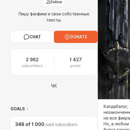
Follow
Пишу фанфики и свои собственные
тексты.
CHAT
DONATE
2 962
1 427
subscribers
posts
Калдабалог, 
GOALS
1
незаконченн
не все фикр
348
of
1 000
Но, в любом
paid subscribers
будут законч