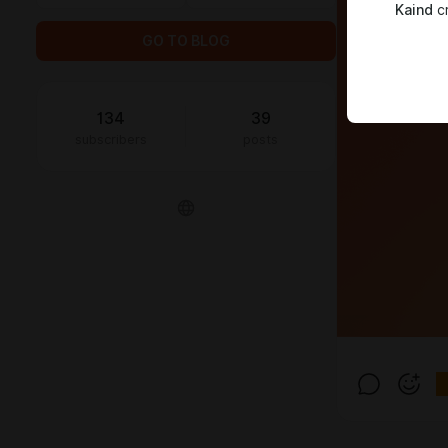
Kaind
cr
GO TO BLOG
134
39
subscribers
posts