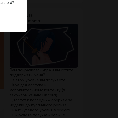
ars old?
Уровень 0
$0.65 per month
Вам понравилась игра и вы хотите
поддержать меня?
На этом уровне вы получаете:
- Код для доступа к
дополнительному контенту (в
закрытом канале Discord).
- Доступ к последним сборкам за
неделю до публичного релиза!
- Ранг нулевого уровня в discord.
- Вы будете получать больше