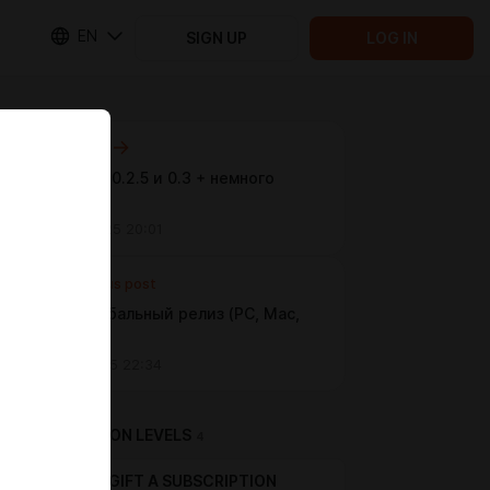
EN
SIGN UP
LOG IN
Next post
Планы на 0.2.5 и 0.3 + немного
личного.
Oct 22 2025 20:01
Previous post
0.2.4 Глобальный релиз (PC, Mac,
Android)
Oct 17 2025 22:34
SUBSCRIPTION LEVELS
4
GIFT A SUBSCRIPTION