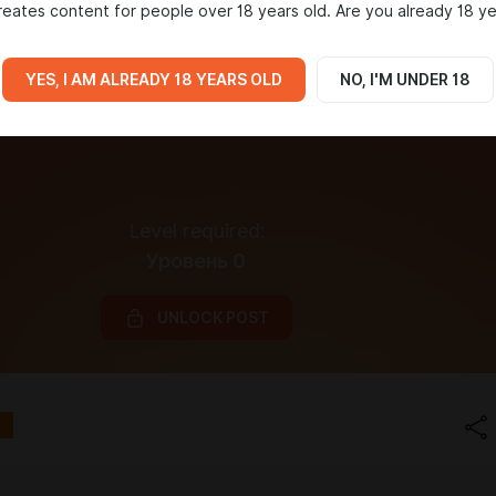
eates content for people over 18 years old. Are you already 18 ye
YES, I AM ALREADY 18 YEARS OLD
NO, I'M UNDER 18
Level required:
Уровень 0
UNLOCK POST