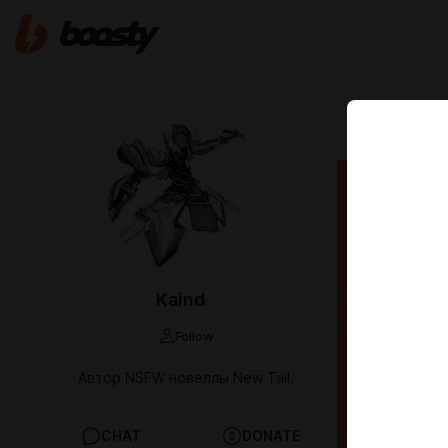
Oct 18 2025 0
Вы ре
сцену
Kaind
Follow
Автор NSFW новеллы New Tail.
CHAT
DONATE