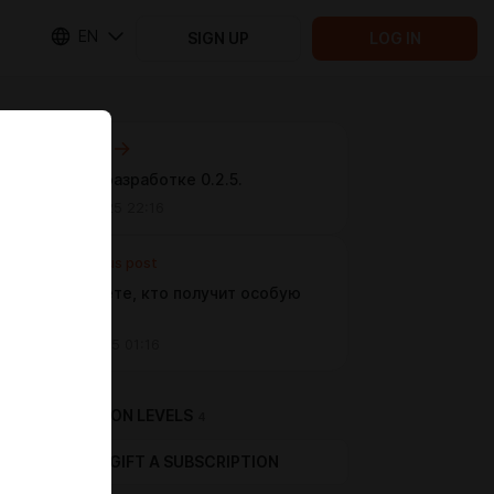
EN
SIGN UP
LOG IN
Next post
Отчёт о разработке 0.2.5.
Nov 10 2025 22:16
Previous post
Вы решаете, кто получит особую
сцену!
Oct 18 2025 01:16
SUBSCRIPTION LEVELS
4
GIFT A SUBSCRIPTION