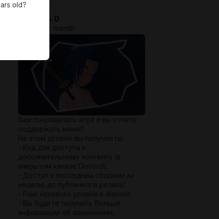
ars old?
Уровень 0
$0.64 per month
Вам понравилась игра и вы хотите
поддержать меня?
На этом уровне вы получаете:
- Код для доступа к
дополнительному контенту (в
закрытом канале Discord).
- Доступ к последним сборкам за
неделю до публичного релиза!
- Ранг нулевого уровня в discord.
- Вы будете получать больше
информации об изменениях.