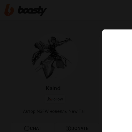
Oct 22 2025 2
Планы н
Привет, друз
Как и обеща
В целом я сд
ивентов, и м
Я решил сна
Kaind
параллельно
слишком долг
Follow
Что я хочу 
Автор NSFW новеллы New Tail.
2 ивент
Исправ
Переде
CHAT
DONATE
плохо,