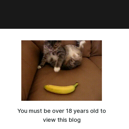
0:01
а 0.2.5 и 0.3 + немного личного.
ья.
л, поделюсь с вами планами на ближайшие обновления.
елал почти всё, что хотел — осталась буквально пара
ожно приниматься за разработку версии 0.3.
чала заняться улучшением уже готовых сцен. Если делать это
 с крупной работой над 0.3, обновления пришлось бы ждать
о, поэтому все эти правки войдут в 0.2.5.
сделать в следующем патче:
You must be over 18 years old to
а.
ление некоторых сцен (режиссура, постановка, анимации).
view this blog
лка всех старых NSFW-сцен (которые выглядят откровенно
 например, сцена с Эстелизой).