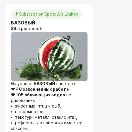
Subscription Spots Are Limited
БАЗОВЫЙ
$6.5 per month
На уровне
БАЗОВЫЙ
вас ждёт:
❤️
40 законченных работ
и
❤️
105 обучающих видео
по
рисованию:
• животных, птиц и рыб,
• натюрмортов,
• текстур (металл, стекло итд),
• референсы и наброски к мастер-
классам,