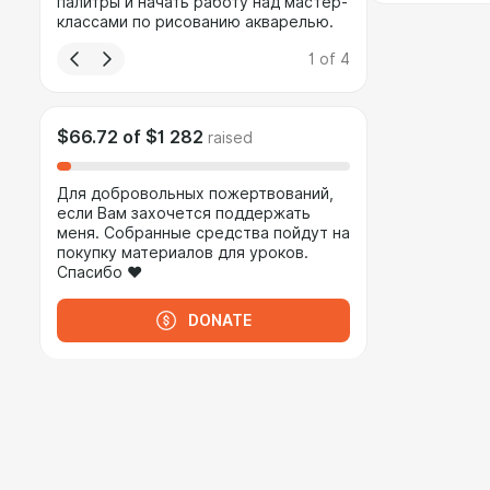
палитры и начать работу над мастер-
классами по рисованию акварелью.
1
of
4
$66.72
of
$1 282
raised
Для добровольных пожертвований,
если Вам захочется поддержать
меня. Собранные средства пойдут на
покупку материалов для уроков.
Спасибо ❤
DONATE