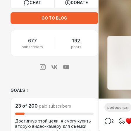
CHAT
DONATE
GO TO BLOG
677
192
subscribers
posts
GOALS
5
23
of
200
paid subscribers
референсы
Достигнув этой цели, я смогу купить
2
вторую видео-камеру для съёмки