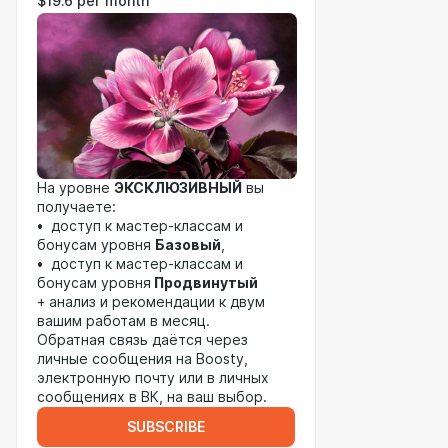
$19.6 per month
На уровне
ЭКСКЛЮЗИВНЫЙ
вы
получаете:
• доступ к мастер-классам и
бонусам уровня
Базовый
,
• доступ к мастер-классам и
бонусам уровня
Продвинутый
+ анализ и рекомендации к двум
вашим работам в месяц.
Обратная связь даётся через
личные сообщения на Boosty,
электронную почту или в личных
сообщениях в ВК, на ваш выбор.
SUBSCRIBE