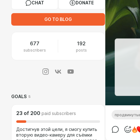
CHAT
DONATE
GO TO BLOG
677
192
subscribers
posts
GOALS
5
23
of
200
paid subscribers
продвинуты
Достигнув этой цели, я смогу купить
вторую видео-камеру для съёмки