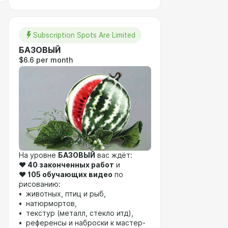
Subscription Spots Are Limited
БАЗОВЫЙ
$6.6 per month
На уровне
БАЗОВЫЙ
вас ждёт:
❤️
40 законченных работ
и
❤️
105 обучающих видео
по
рисованию:
• животных, птиц и рыб,
• натюрмортов,
• текстур (металл, стекло итд),
• референсы и наброски к мастер-