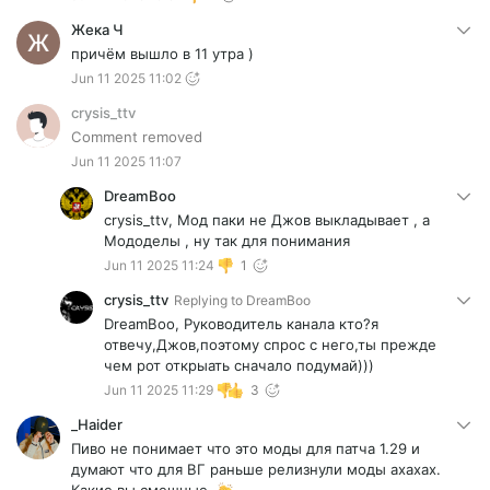
Жека Ч
причём вышло в 11 утра )
Jun 11 2025 11:02
crysis_ttv
Comment removed
Jun 11 2025 11:07
DreamBoo
crysis_ttv, Мод паки не Джов выкладывает , а
Мододелы , ну так для понимания
Jun 11 2025 11:24
1
crysis_ttv
Replying to
DreamBoo
DreamBoo, Руководитель канала кто?я
отвечу,Джов,поэтому спрос с него,ты прежде
чем рот открыать сначало подумай)))
Jun 11 2025 11:29
3
_Haider
Пиво не понимает что это моды для патча 1.29 и
думают что для ВГ раньше релизнули моды ахахах.