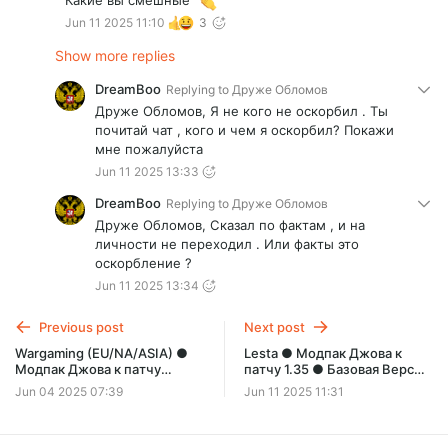
Какие вы смешные
Jun 11 2025 11:10
3
Show more replies
DreamBoo
Replying to
Друже Обломов
Друже Обломов, Я не кого не оскорбил . Ты
почитай чат , кого и чем я оскорбил? Покажи
мне пожалуйста
Jun 11 2025 13:33
DreamBoo
Replying to
Друже Обломов
Друже Обломов, Сказал по фактам , и на
личности не переходил . Или факты это
оскорбление ?
Jun 11 2025 13:34
Previous post
Next post
Wargaming (EU/NA/ASIA) ●
Lesta ● Модпак Джова к
Модпак Джова к патчу
патчу 1.35 ● Базовая Версия
1.29.0.0 ● Базовая Версия от
от 12 июня
Jun 04 2025 07:39
Jun 11 2025 11:31
5 июня