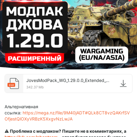
JovesModPack_WG_1.29.0.0_Extended_v90.2.exe
exe
342.37 Mb
Альтернативная
ссылка:
https://mega.nz/file/9M40jADT#QLk8CT8vzQAKrfSV
OfjestQlOXyVRBzK5XxgvNzLwJA
⚠️ Проблема с модпаком? Пишите не в комментариях, а