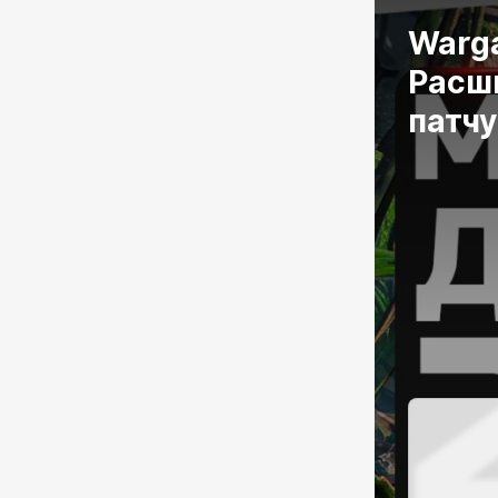
Warg
Расш
патчу