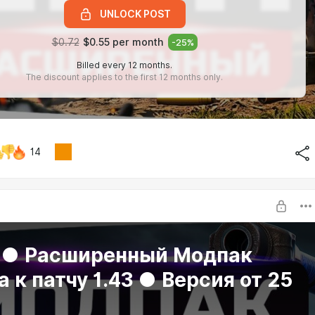
UNLOCK POST
$0.72
$0.55 per month
-
25
%
Billed every 12 months.
The discount applies to the first 12 months only.
14
a ● Расширенный Модпак
 к патчу 1.43 ● Версия от 25