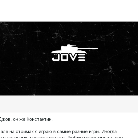
Джов, он же Константин.
але на стримах я играю в самые разные игры. Иногда
 с друзьями и показываю это. Люблю рассказывать про