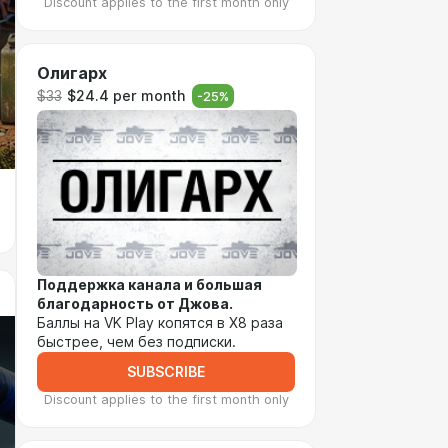
Discount applies to the first month only
Олигарх
$33
$24.4 per month
-
25
%
Поддержка канала и большая
благодарность от Джова.
Баллы на VK Play копятся в Х8 раза
быстрее, чем без подписки.
SUBSCRIBE
Discount applies to the first month only