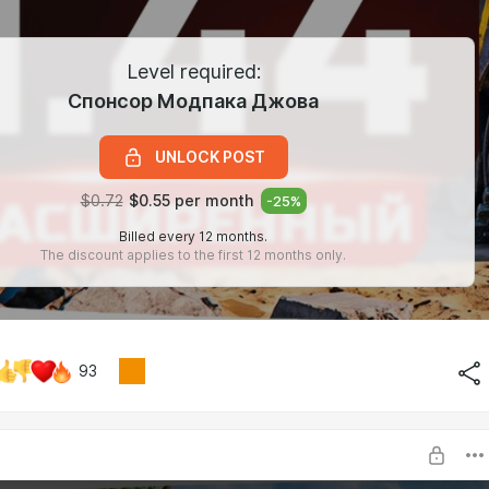
Level required:
Спонсор Модпака Джова
UNLOCK POST
$0.72
$0.55 per month
-
25
%
Billed every 12 months.
The discount applies to the first 12 months only.
93