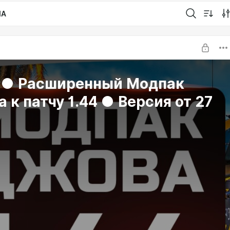
IA
a ● Расширенный Модпак
 к патчу 1.44 ● Версия от 27