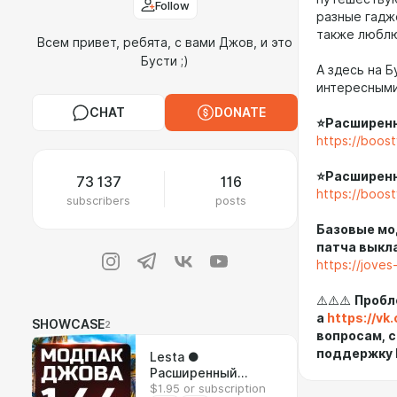
Follow
разные гадж
также люблю
Всем привет, ребята, с вами Джов, и это
Бусти ;)
А здесь на 
интересными
CHAT
DONATE
⭐Расширенн
https://boos
⭐
Расширенны
73 137
116
https://boos
subscribers
posts
Базовые мо
патча выкл
https://joves
⚠️⚠️⚠️
Пробл
а
https://v
SHOWCASE
2
вопросам, с
поддержку 
Lesta ●
Расширенный
$1.95 or subscription
Модпак Джова к