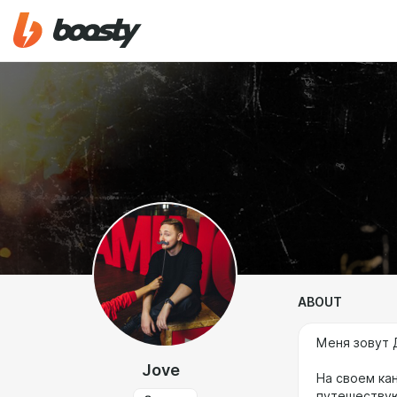
ABOUT
Меня зовут 
Jove
На своем кан
путешествую