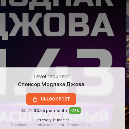
Level required:
Спонсор Модпака Джова
UNLOCK POST
$0.72
$0.55 per month
-
25
%
Billed every 12 months.
The discount applies to the first 12 months only.