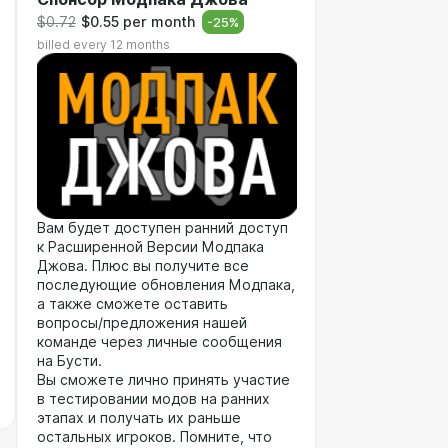
$0.72
$0.55 per month
-
25
%
billed every 12 months
Вам будет доступен ранний доступ
к Расширенной Версии Модпака
Джова. Плюс вы получите все
последующие обновления Модпака,
а также сможете оставить
вопросы/предложения нашей
команде через личные сообщения
на Бусти.
Вы сможете лично принять участие
в тестировании модов на ранних
этапах и получать их раньше
остальных игроков. Помните, что