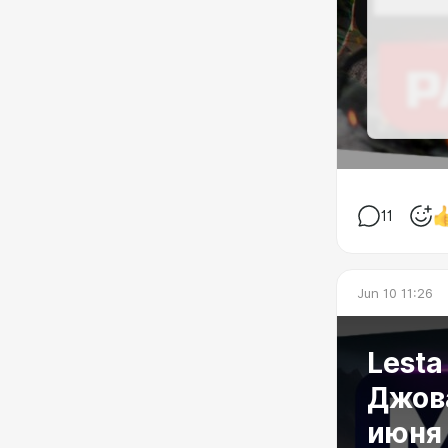
11
Jun 10 11:26
Lest
Джова
июня