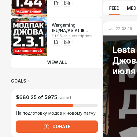
патчу 1.44 ● Версия
1
1
FEED
MED
от 27 июля
Wargaming
Jul 22 08:16
(EU/NA/ASIA) ●
$1.95 or subscription
Расширенный
Модпак Джова к
1
1
патчу 2.3.1.1 ●
Lest
Версия от 6 августа
Джова
VIEW ALL
июля
GOALS
1
$680.25
of
$975
raised
На подготовку модов к новому патчу
DONATE