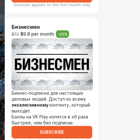
Discount applies to the first month only
Бизнесмен
$13
$9.8 per month
-
25
%
Бизнес-подписка для настоящих
деловых людей. Доступ ко всему
эксклюзивному
контенту, который
выходит.
Баллы на VK Play копятся в х6 раза
быстрее, чем без подписки.
SUBSCRIBE