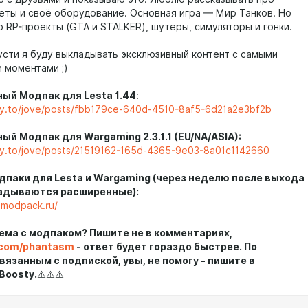
еты и своё оборудование. Основная игра — Мир Танков. Но
 RP-проекты (GTA и STALKER), шутеры, симуляторы и гонки.
Бусти я буду выкладывать эксклюзивный контент с самыми
 моментами ;)
ый Модпак для Lesta 1.44
:
ty.to/jove/posts/fbb179ce-640d-4510-8af5-6d21a2e3bf2b
й Модпак для Wargaming 2.3.1.1 (EU/NA/ASIA):
ty.to/jove/posts/21519162-165d-4365-9e03-8a01c1142660
дпаки для Lesta и Wargaming (через неделю после выхода
адываются расширенные):
-modpack.ru/
ема с модпаком? Пишите не в комментариях,
k.com/phantasm
- ответ будет гораздо быстрее. По
вязанным с подпиской, увы, не помогу - пишите в
Boosty.
⚠️⚠️⚠️