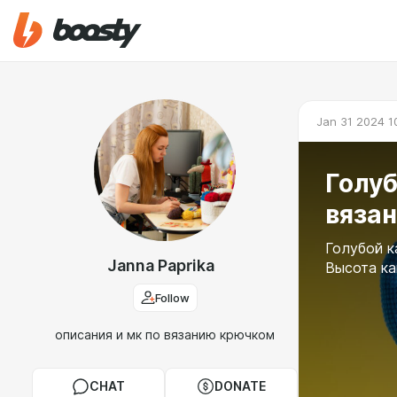
Jan 31 2024 1
Голуб
вяза
Голубой к
Janna Paprika
Высота ка
Follow
описания и мк по вязанию крючком
CHAT
DONATE