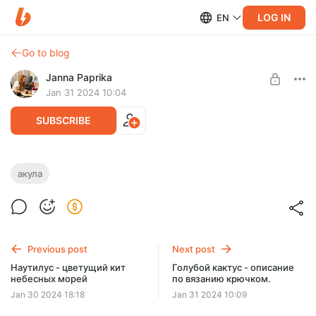
LOG IN
EN
Go to blog
Janna Paprika
Jan 31 2024 10:04
SUBSCRIBE
Акула лимон - описание по вязанию
акула
крючком
Post is available after purchase
Акула лимон - описание по вязанию крючком. Длинна
BUY FOR $7.8
игрушки 73 см.
Previous post
Next post
Наутилус - цветущий кит
Голубой кактус - описание
небесных морей
по вязанию крючком.
Jan 30 2024 18:18
Jan 31 2024 10:09