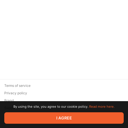
Terms of service
Privacy policy
Brand
By using the site, you agree to our cookie policy.
Read more here.
Support
© 2026 Zaya Solutions Limited. All rights reserved. All trademarks
I AGREE
are the property of their respective owners.