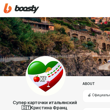
ABOUT
🍎 Официаль
Супер карточки итальянский
🇮🇹Кристина Франц