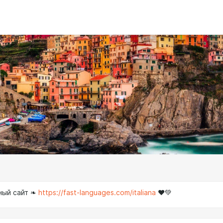
ный сайт ❧
https://fast-languages.com/italiana
❤️💚