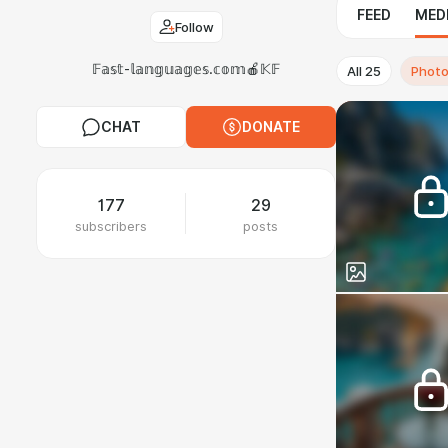
FEED
MED
Follow
𝔽𝕒𝕤𝕥-𝕝𝕒𝕟𝕘𝕦𝕒𝕘𝕖𝕤.𝕔𝕠𝕞🍎𝕂𝔽
All
25
Phot
CHAT
DONATE
177
29
subscribers
posts