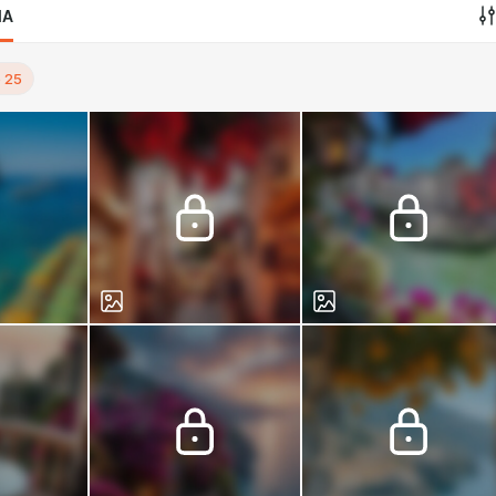
IA
o
25