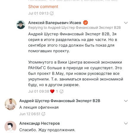
же. Не подскажите ли когда выйдет 3 серия
Show comment
Прохоровки?
Jul 01 09:13
А еще, меня, как финансиста интересует
экономика войны с обеих сторон. Если бы вы,
Алексей Валерьевич Исаев
учитывая вашу нынешнюю должность (если
Replying to
Андрей Шустер Финансовый Эксперт В2В
Википедия не врет) сделали бы что-нибудь на
Андрей Шустер Финансовый Эксперт В2В, 3я
эту тему, было бы здорово.
серия в итоге разделилась на две части. Но в
Заранее Благодарен
сентябре этого года должен быть показ для
помогавших проекту.
Упомянутого в Вики Центра военной экономики
РАНХиГС больше в природе не существует. Это
был проект В.Мау, при новом руководстве все
укрупнили. Т.е. заниматься военной экономикой
буду, но в другом разрезе.
Jul 01 09:38
1
Андрей Шустер Финансовый Эксперт В2В
А лекция офигенная
Jun 12 06:51
Александр Нестеров
Спасибо. Жду продолжения.