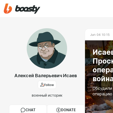
Jun 04 10:15
Исаев
Прос
опер
Алексей Валерьевич Исаев
войн
Follow
Обсудили
операцию 
военный историк
CHAT
DONATE