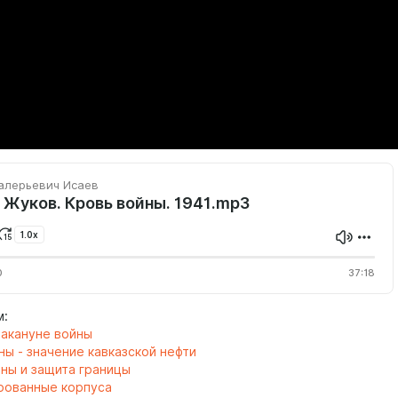
алерьевич Исаев
 Жуков. Кровь войны. 1941.mp3
1.0x
0
37:18
м:
накануне войны
ны - значение кавказской нефти
ны и защита границы
рованные корпуса