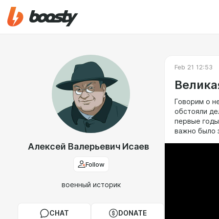
Feb 21 12:53
Велика
Говорим о н
обстояли де
первые годы
важно было 
Алексей Валерьевич Исаев
Follow
военный историк
CHAT
DONATE