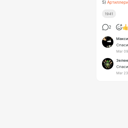
5)
Артиллери
1941
2
Макси
Спаси
Mar 09
Зелен
Спаси
Mar 23