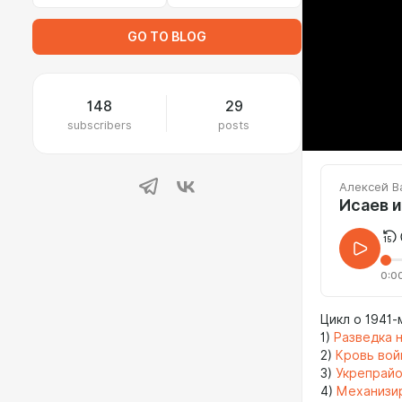
GO TO BLOG
148
29
subscribers
posts
Алексей В
Исаев и
0:0
Цикл о 1941-
1)
Разведка 
2)
Кровь вой
3)
Укрепрайо
4)
Механизи