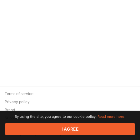
Terms of service
Privacy policy
Brand
By using the site, you agree to our cookie policy.
Read more here.
Support
© 2026 Zaya Solutions Limited. All rights reserved. All trademarks
I AGREE
are the property of their respective owners.