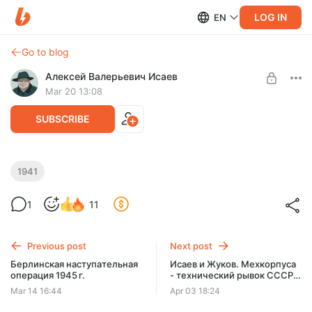
LOG IN
EN
Go to blog
Алексей Валерьевич Исаев
Mar 20 13:08
SUBSCRIBE
Жуков и Исаев. 1941. Укрепрайоны и
1941
защита границы
Level required:
1
11
Поддержать выход роликов
Говорим о линии укреплений, которую активно возводил
СССР накануне войны на своей границе.
SUBSCRIBE
Previous post
Next post
Берлинская наступательная
Исаев и Жуков. Мехкорпуса
операция 1945 г.
- технический рывок СССР в
Великой Отечественной
Mar 14 16:44
Apr 03 18:24