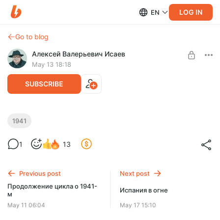
LOG IN
EN
Go to blog
Алексей Валерьевич Исаев
May 13 18:18
SUBSCRIBE
Исаев и Жуков. Что планировал СССР
1941
перед началом Великой Отечественной
Level required:
1
13
Поддержать выход роликов
Чего ждал Сталин, покуривая трубку в своем кабинете, и
как советский генштаб планировал встречать неприятеля
SUBSCRIBE
на границах Советского Союза.
Previous post
Next post
Продолжение цикла о 1941-
Испания в огне
м
May 11 06:04
May 17 15:10