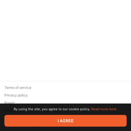
Terms of service
Privacy policy
Brand
By using the site, you agree to our cookie policy.
Read more here.
Support
© 2026 Zaya Solutions Limited. All rights reserved. All trademarks
I AGREE
are the property of their respective owners.