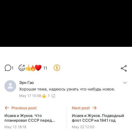
1
11
Эрн Гао
Хорошая тема, надеюсь узнать что-нибудь новое.
May 17 15:58
1
Previous post
Next post
Исаев и Жуков. Что
Исаев и Жуков. Подводный
планировал СССР перед
флот СССР на 1941 год
началом Великой
May 13 18:18
May 22 12:00
Отечественной