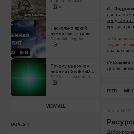
10 posts for $6.6
Инструкция к
реальности,
14
💲
Поддерж
которой у нас нет"
доната мож
предложить 
урок или до
Насколько яркий
нужен свет, чтобы
🔹 Список п
$4 or subscription
Вселенная
сварилась в
1
подписчикам
собственном соку?
без подписки
👉 Ссылка-
Почему на ночном
Добавляйтес
небе нет ЗЕЛЁНЫХ
$0.66 or subscription
звёзд?
1
FEED
MED
VIEW ALL
Sep 10 2025 0
Ресурс
GOALS
3
Добро пожал