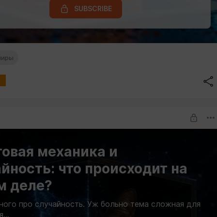
SUBSCRIBE
миры
овая механика и
йность: что происходит на
м деле?
ного про случайность. Уж больно тема сложная для
...