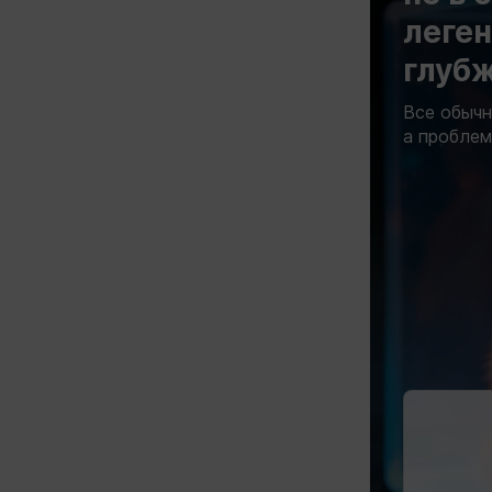
леге
глуб
Все обычн
а проблем