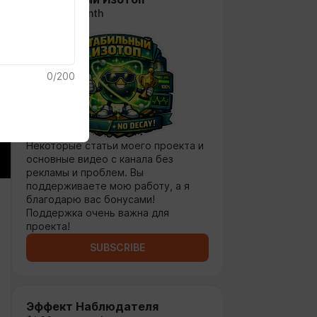
$1.18 per month
0
/
200
Некоторые статьи моего проекта и
основные видео с канала без
рекламы и проблем. Вы
поддерживаете мою работу, а я
благодарю вас бонусами!
Поддержка очень важна для
проекта!
SUBSCRIBE
Эффект Наблюдателя