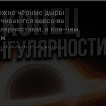
ожно чёрные дыры
чиваются вовсе не
лярностями, а кое-чем
им
 сингулярность имеет структуру...