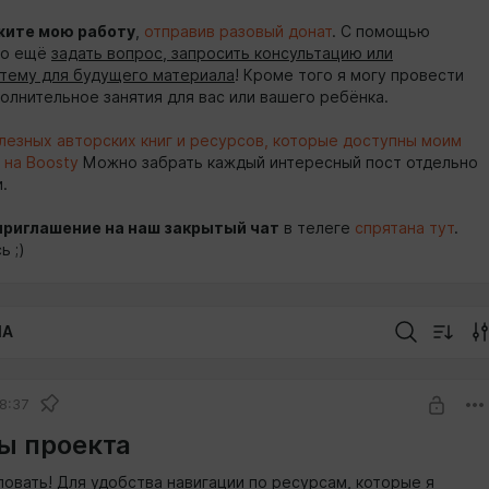
ите мою работу
,
отправив разовый донат
. С помощью
но ещё
задать вопрос, запросить консультацию или
тему для будущего материала
! Кроме того я могу провести
полнительное занятия для вас или вашего ребёнка.
олезных авторских книг и ресурсов, которые доступны моим
 на Boosty
Можно забрать каждый интересный пост отдельно
.
приглашение на наш закрытый чат
в телеге
спрятана тут
.
ь ;)
IA
8:37
ы проекта
овать! Для удобства навигации по ресурсам, которые я