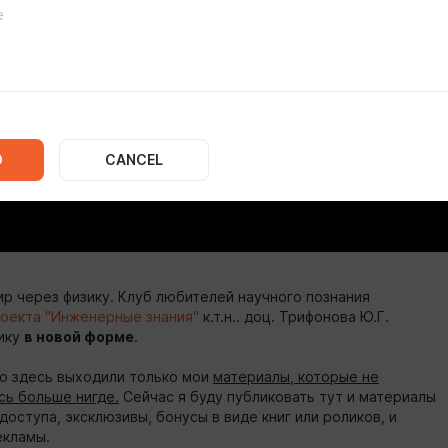
D
CANCEL
ир через физику. Клуб любителей научного познания
оекта "Инженерные знания"
к.т.н.. доц. Трифонова Ю.Г.
ику
в новой форме
.
но здесь выходили только мои
материалы, которые не
сь больше нигде.
Сейчас я буду публиковать тут и материалы
доступа, эксклюзивы, бонусы в виде книг или роликов, и
екламы.