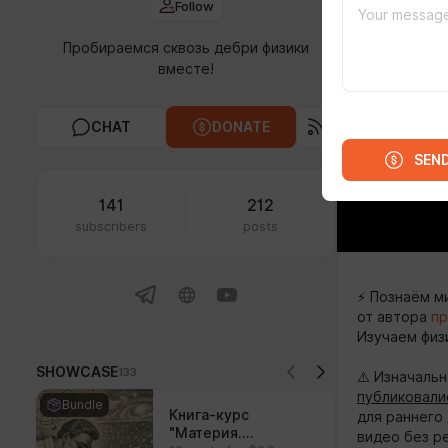
Follow
Пробираемся сквозь дебри физики
вместе!
CHAT
DONATE
SEN
141
212
subscribers
posts
⚡ Познаём м
от автора
пр
Изучаем физ
SHOWCASE
133
⚠️ Изначаль
публиковали
Bundle
Книга-курс
для раннего 
"Материя.
видео без р