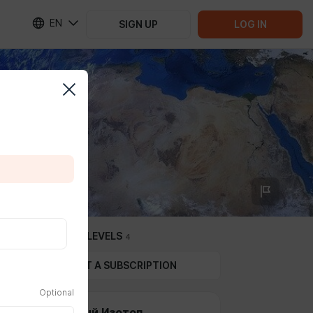
EN
SIGN UP
LOG IN
SUBSCRIPTION LEVELS
4
GIFT A SUBSCRIPTION
Optional
Стабильный Изотоп