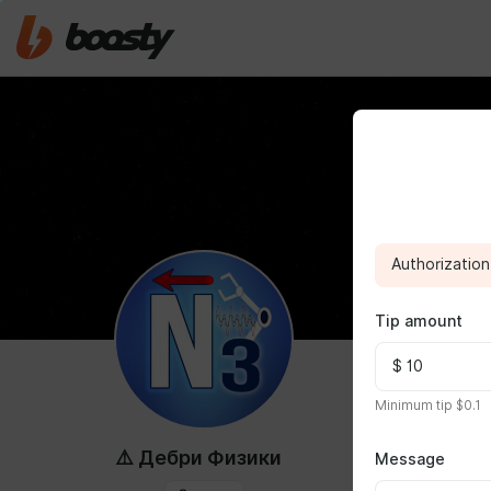
Authorization 
Tip amount
ABOUT
Minimum tip $0.1
⚠️ Дебри Физики
Message