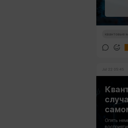
квантовые 
Jul 22 05:45
Квант
случа
само
Опять нем
восприятия