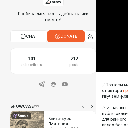
Follow
Пробираемся сквозь дебри физики
вместе!
CHAT
DONATE
141
212
subscribers
posts
⚡ Познаём м
от автора
пр
Изучаем физ
SHOWCASE
133
⚠️ Изначаль
публиковали
Bundle
Книга-курс
для раннего 
"Материя.
видео без р