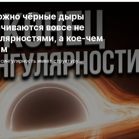
ожно чёрные дыры
чиваются вовсе не
лярностями, а кое-чем
им
 сингулярность имеет структуру...