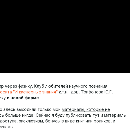
ир через физику. Клуб любителей научного познания
оекта "Инженерные знания"
к.т.н.. доц. Трифонова Ю.Г.
ику
в новой форме
.
но здесь выходили только мои
материалы, которые не
сь больше нигде.
Сейчас я буду публиковать тут и материалы
доступа, эксклюзивы, бонусы в виде книг или роликов, и
екламы.