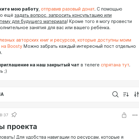
ите мою работу
,
отправив разовый донат
. С помощью
но ещё
задать вопрос, запросить консультацию или
тему для будущего материала
! Кроме того я могу провести
полнительное занятия для вас или вашего ребёнка.
олезных авторских книг и ресурсов, которые доступны моим
 на Boosty
Можно забрать каждый интересный пост отдельно
.
приглашение на наш закрытый чат
в телеге
спрятана тут
.
ь ;)
IA
8:37
ы проекта
овать! Для удобства навигации по ресурсам, которые я