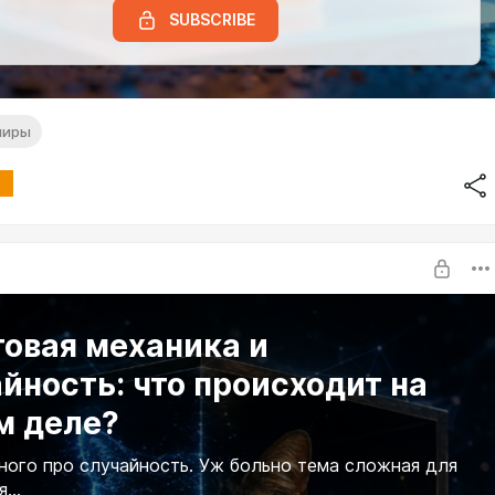
SUBSCRIBE
миры
овая механика и
йность: что происходит на
м деле?
ного про случайность. Уж больно тема сложная для
...