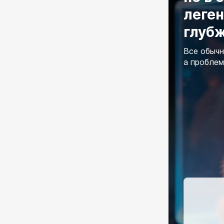
леге
глуб
Все обычн
а проблем