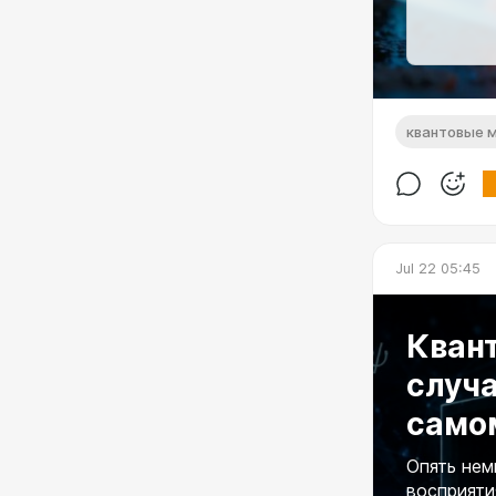
квантовые 
Jul 22 05:45
Квант
случа
само
Опять нем
восприятия