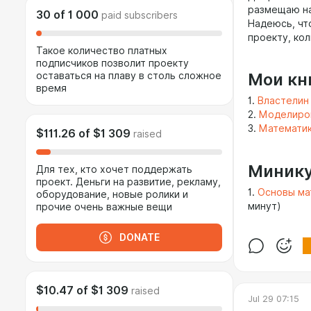
размещаю на
30
of
1 000
paid subscribers
Надеюсь, чт
проекту, ко
Такое количество платных
подписчиков позволит проекту
Мои кни
оставаться на плаву в столь сложное
время
1.
Властелин 
2.
Моделиров
3.
Математик
$111.26
of
$1 309
raised
Минику
Для тех, кто хочет поддержать
проект. Деньги на развитие, рекламу,
1.
Основы ма
оборудование, новые ролики и
минут)
прочие очень важные вещи
DONATE
$10.47
of
$1 309
raised
Jul 29 07:15