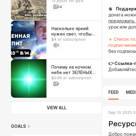
10 posts for $6.6
Инструкция к
реальности,
14
💲
Поддерж
которой у нас нет"
доната мож
предложить 
урок или до
Насколько яркий
нужен свет, чтобы
🔹 Список п
$4 or subscription
Вселенная
сварилась в
1
подписчикам
собственном соку?
без подписки
👉 Ссылка-
Почему на ночном
Добавляйтес
небе нет ЗЕЛЁНЫХ
$0.66 or subscription
звёзд?
1
FEED
MED
VIEW ALL
Sep 10 2025 0
Ресурс
GOALS
3
Добро пожал