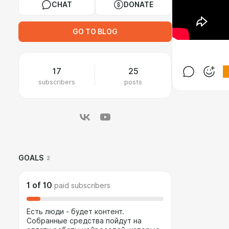
CHAT
DONATE
GO TO BLOG
17
25
subscribers
posts
GOALS
2
1
of
10
paid subscribers
Есть люди - будет контент.
Собранные средства пойдут на