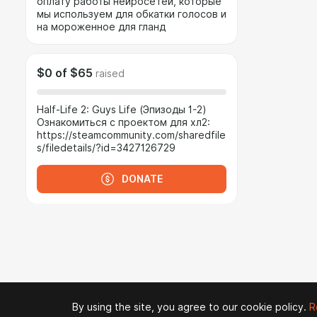
оплату работы нейросетей, которые
мы используем для обкатки голосов и
на мороженное для гланд
$0
of
$65
raised
Half-Life 2: Guys Life (Эпизоды 1-2)
Ознакомиться с проектом для хл2:
https://steamcommunity.com/sharedfile
s/filedetails/?id=3427126729
DONATE
By using the site, you agree to our cookie policy.
R