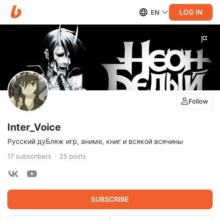
LOG IN
EN
Follow
Inter_Voice
Русский дуБляж игр, аниме, книг и всякой всячины
17
subscribers
25
posts
SUBSCRIBE