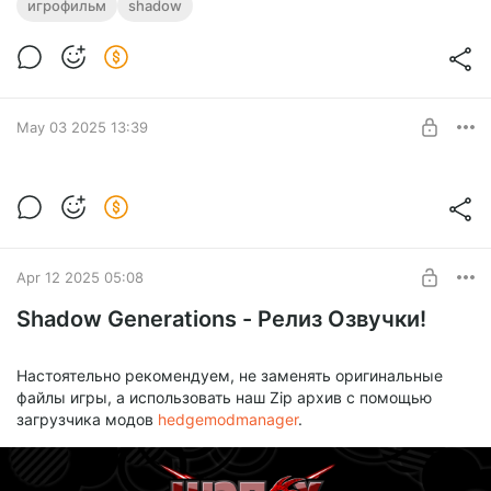
Игрофильм - Shadow Generations
игрофильм
shadow
Level required:
Школьный друг
SUBSCRIBE
May 03 2025 13:39
Русский трейлер Shadow Generations
Level required:
Школьный друг
Apr 12 2025 05:08
SUBSCRIBE
Shadow Generations - Релиз Озвучки!
Настоятельно рекомендуем, не заменять оригинальные
файлы игры, а использовать наш Zip архив с помощью
загрузчика модов
hedgemodmanager
.