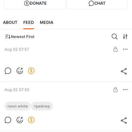
DONATE
CHAT
ABOUT
FEED
MEDIA
Newest First
Aug 02 07:57
Neon White - Пример нескольких
голосов
Level required:
Школьный друг
SUBSCRIBE
Aug 02 07:50
Трейлер к выходу русификатора для
neon white
трейлер
Neon White
Level required:
Школьный друг
SUBSCRIBE