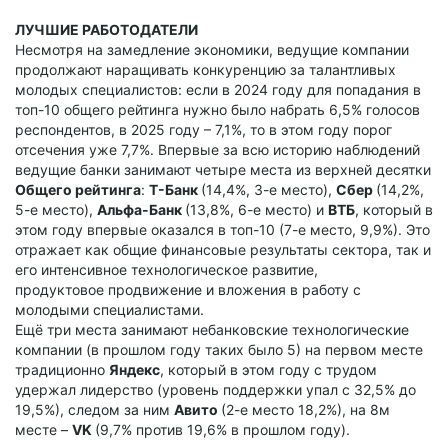
ЛУЧШИЕ РАБОТОДАТЕЛИ
Несмотря на замедление экономики, ведущие компании
продолжают наращивать конкуренцию за талантливых
молодых специалистов: если в 2024 году для попадания в
топ-10 общего рейтинга нужно было набрать 6,5% голосов
респондентов, в 2025 году – 7,1%, то в этом году порог
отсечения уже 7,7%. Впервые за всю историю наблюдений
ведущие банки занимают четыре места из верхней десятки
Общего рейтинга
:
Т-Банк
(14,4%, 3-е место),
Сбер
(14,2%,
5-е место),
Альфа-Банк
(13,8%, 6-е место) и
ВТБ
, который в
этом году впервые оказался в топ-10 (7-е место, 9,9%). Это
отражает как общие финансовые результаты сектора, так и
его интенсивное технологическое развитие,
продуктовое продвижение и вложения в работу с
молодыми специалистами.
Ещё три места занимают небанковские технологические
компании (в прошлом году таких было 5) на первом месте
традиционно
Яндекс
, который в этом году с трудом
удержал лидерство (уровень поддержки упал с 32,5% до
19,5%), следом за ним
Авито
(2-е место 18,2%), на 8м
месте –
VK
(9,7% против 19,6% в прошлом году).