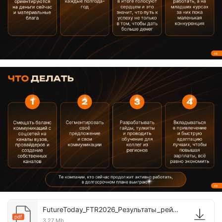
FutureToday_FTR2026_Результаты_рейтинга_лучших_работодателей_22.pdf
pdf
3.27 Mb