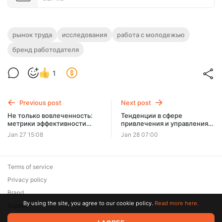
рынок труда
исследования
работа с молодежью
бренд работодателя
1
Previous post
Next post
Не только вовлеченность:
Тенденции в сфере
метрики эффективности
привлечения и управления
внутренних коммуникаций
талантов 2026 KornFerry.
Jan 27 15:08
Jan 28 07:00
Сильная пара: человек и ИИ
Terms of service
Privacy policy
Brand
By using the site, you agree to our cookie policy.
Read more here.
Support