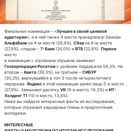
Финальная номинация – «
Лучшие в своей целевой
аудитории
», и в ней также 4 места принадлежат банкам.
АльфаБанк
на 4-м месте (29,6%),
Сбер
на 6-м месте
(27,6%), следом –
Т-Банк
(24,0%) и
ВТБ
(22,8%).
Первое
место
в номинации с огромным отрывом занимает
Госкорпорация Росатом
с уровнем поддержки 59,3%. На
втором –
Авито
(39,3%), на третьем –
СИБУР
(30,2%), вернувшийся в топ-3 после четырехлетнего
перерыва.
Яндекс
в этой номинации занял лишь 5-е место
(27,9%). Замыкают десятку
VK
(9-е место, 19,3%) и
ИТ-
Холдинг Т1
(10-е место, 13,4%).
Ниже вы найдете интересные факты из исследования,
которые отражают карьерные планы и предпочтения
молодежи.
ИНТЕРЕСНЫЕ
ФАКТЫ О МОЛОДЕЖИ ПО ИТОГАМ ИССЛЕДОВАНИЯ