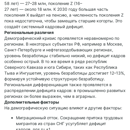
58 лет) — 27–28 млн, поколение Z (16–
27 лет) — около 18 млн. К 2030 году большая часть
поколения X выйдет на пенсию, а численность поколения Z
пока недостаточна, чтобы замещать старшие когорты. Это
создаёт системный кадровый дефицит.
Региональные различия
Демографический кризис проявляется неравномерно по
регионам. В некоторых субъектах РФ, например в Москве,
Санкт-Петербурге и нефтегазодобывающих регионах,
уровень безработицы стабильно низкий, но дефицит кадров
особенно острый. В то же время в ряде республик
Северного Кавказа и юга Сибири, таких как Республика
Тыва и Ингушетия, уровень безработицы достигает 12–13%,
формируя устойчивую структурную безработицу.
Региональная дифференциация также проявляется в
распределении дефицита кадров: в промышленно развитых
регионах он более выражен, чем в аграрных.
Дополнительные факторы
На демографическую ситуацию влияют и другие факторы:
Миграционный отток. Сокращение притока трудовых
мигрантов из стран СНГ усугубляет дефицит
кадров. ngs.ru +1