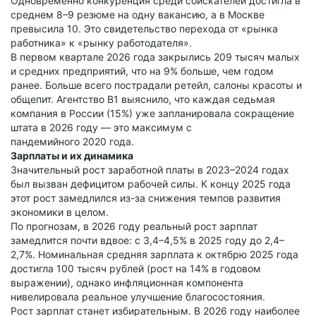
Одновременно конкуренция среди соискателей достигла в
среднем 8–9 резюме на одну вакансию, а в Москве
превысила 10. Это свидетельство перехода от «рынка
работника» к «рынку работодателя».
В первом квартале 2026 года закрылись 209 тысяч малых
и средних предприятий, что на 9% больше, чем годом
ранее. Больше всего пострадали ретейл, салоны красоты и
общепит. Агентство B1 выяснило, что каждая седьмая
компания в России (15%) уже запланировала сокращение
штата в 2026 году — это максимум с
пандемийного 2020 года.
Зарплаты и их динамика
Значительный рост заработной платы в 2023–2024 годах
был вызван дефицитом рабочей силы. К концу 2025 года
этот рост замедлился из-за снижения темпов развития
экономики в целом.
По прогнозам, в 2026 году реальный рост зарплат
замедлится почти вдвое: с 3,4–4,5% в 2025 году до 2,4–
2,7%. Номинальная средняя зарплата к октябрю 2025 года
достигла 100 тысяч рублей (рост на 14% в годовом
выражении), однако инфляционная компонента
нивелировала реальное улучшение благосостояния.
Рост зарплат станет избирательным. В 2026 году наиболее