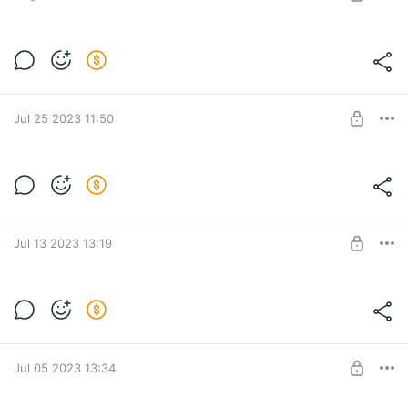
Лучшие тексты It's My City
Level required:
Помощь
Jul 25 2023 11:50
SUBSCRIBE
Лучшие материалы последних дней
Level required:
Помощь
Jul 13 2023 13:19
SUBSCRIBE
Лучшие тексты на It's My City
Level required:
Помощь
Jul 05 2023 13:34
SUBSCRIBE