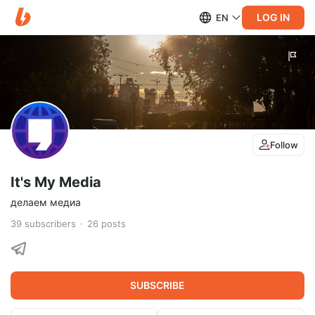
LOG IN
EN
Follow
It's My Media
делаем медиа
39
subscribers
26
posts
SUBSCRIBE