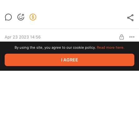
Материалы недели на It's My City
Level required:
Помощь
Apr 23 2023 14:56
SUBSCRIBE
By using the site, you agree to our cookie policy.
Read more here.
Лучшие тексты недели на It's My City
I AGREE
Level required:
Помощь
Apr 17 2023 09:59
SUBSCRIBE
Лучшие тексты недели на It's My City
Level required:
Помощь
Apr 06 2023 10:05
SUBSCRIBE
Ваша поддержка стала больше