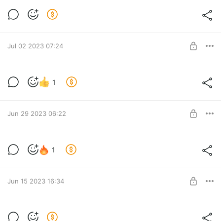
Лучшие тексты на It's My City
Level required:
Помощь
Jul 02 2023 07:24
SUBSCRIBE
Письмо издателя Дмитрия Колезева
1
Level required:
Помощь
SUBSCRIBE
Jun 29 2023 06:22
Лучшие тексты на It's My City
1
Level required:
Помощь
Jun 15 2023 16:34
SUBSCRIBE
Лучшие тексты It's My City