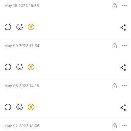
May 15 2023 19:55
SUBSCRIBE
Главные материалы недели
Level required:
Помощь
May 09 2023 17:54
SUBSCRIBE
Главные тексты недели на It's My City
Level required:
Помощь
May 08 2023 14:16
SUBSCRIBE
Маленькие проблемы на фоне большой
беды (майское письмо патронам)
Level required:
Помощь
Стоит ли писать о чем-то кроме войны и репрессий?
SUBSCRIBE
May 02 2023 18:06