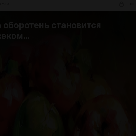
07:48
 оборотень становится
веком…