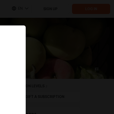
EN
SIGN UP
LOG IN
SUBSCRIPTION LEVELS
2
GIFT A SUBSCRIPTION
Бокал сидра