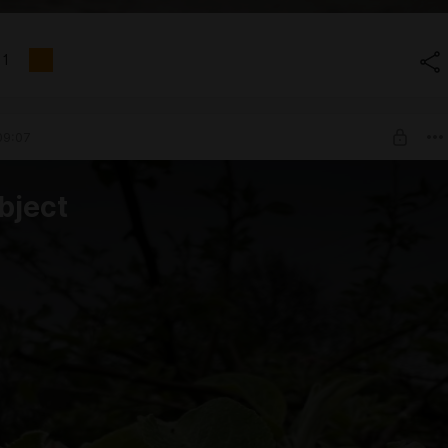
1
09:07
bject