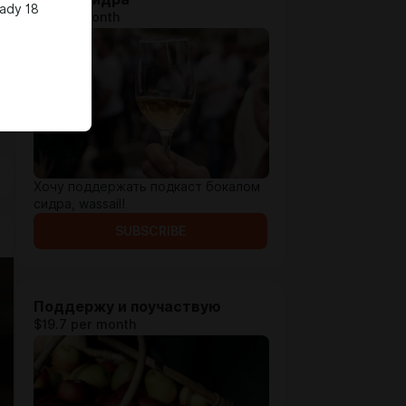
eady 18
$4 per month
Хочу поддержать подкаст бокалом
сидра, wassail!
SUBSCRIBE
Поддержу и поучаствую
$19.7 per month