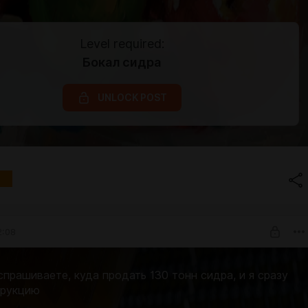
Level required:
Бокал сидра
UNLOCK POST
2:08
спрашиваете, куда продать 130 тонн сидра, и я сразу
трукцию