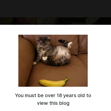
You must be over 18 years old to
 это видео-версия подкаста "Бокал Сидра" от I Love Cider
view this blog
Алина Локтева. В основном амбассадор, иногда сумасшедший
и почти всегда отверженный пассионарий всего, что касается