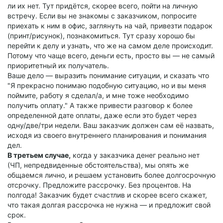
ли их нет. Тут придётся, скорее всего, пойти на личную
встречу. Если вы не знакомы с заказчиком, попросите
приехать к ним в офис, заглянуть на чай, привезти подарок
(принт/рисунок), познакомиться. Тут сразу хорошо бы
перейти к делу и узнать, что же на самом деле происходит.
Потому что чаще всего, деньги есть, просто вы — не самый
приоритетный их получатель.
Ваше дело — выразить понимание ситуации, и сказать что
"Я прекрасно понимаю подобную ситуацию, но и вы меня
поймите, работу я сделал/а, и мне тоже необходимо
получить оплату." А также привести разговор к более
определенной дате оплаты, даже если это будет через
одну/две/три недели. Ваш заказчик должен сам её назвать,
исходя из своего внутреннего планирования и понимания
дел.
В третьем случае,
когда у заказчика денег реально нет
(ЧП, непредвиденные обстоятельства), мы опять же
общаемся лично, и решаем установить более долгосрочную
отсрочку. Предложите рассрочку. Без процентов. На
полгода! Заказчик будет счастлив и скорее всего скажет,
что такая долгая рассрочка не нужна — и предложит свой
срок.