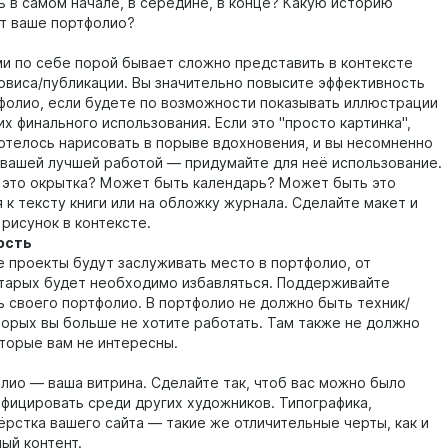
ь в самом начале, в середине, в конце? Какую историю
т ваше портфолио?
ми по себе порой бывает сложно представить в контексте
рвиса/публикации. Вы значительно повысите эффективность
фолио, если будете по возможности показывать иллюстрации
их финального использования. Если это "просто картинка",
отелось нарисовать в порыве вдохновения, и вы несомненно
 вашей лучшей работой — придумайте для неё использование.
это окрытка? Может быть календарь? Может быть это
 к тексту книги или на обложку журнала. Сделайте макет и
рисунок в контексте.
ость
е проекты будут заслуживать место в портфолио, от
тарых будет необходимо избавляться. Поддерживайте
ь своего портфолио. В портфолио не должно быть техник/
оторых вы больше не хотите работать. Там также не должно
оторые вам не интересны.
лио — ваша витрина. Сделайте так, чтоб вас можно было
ифицировать среди других художников. Типографика,
ёрстка вашего сайта — такие же отличительные черты, как и
ый контент.