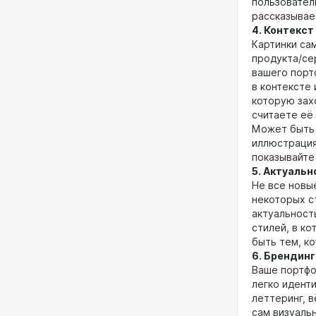
пользовател
рассказывае
4. Контекст
Картинки са
продукта/се
вашего порт
в контексте 
которую зах
считаете её
Может быть 
иллюстрация
показывайте 
5. Актуальн
Не все новы
некоторых с
актуальност
стилей, в к
быть тем, к
6. Брендинг
Ваше портфо
легко идент
леттеринг, в
сам визуальн