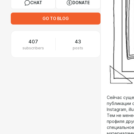
CHAT
DONATE
GO TO BLOG
407
43
subscribers
posts
Сейчас суще
публикации 
Instagram, ill
Тем не мене
профиля дру
специальное
материалам