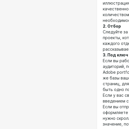
иллюстрациям
качественно
количеством
необходимос
2. Отбор
Следуйте за
проекты, ко
каждого отд
рассказывае
3. Под ключ
Если вы раб
аудиторий, 
Adobe portfo
же базы ваш
страниц, дл
быть одно п
Если у вас 
введением с
Если вы отп
оформляете 
нужно скрол
значение, по