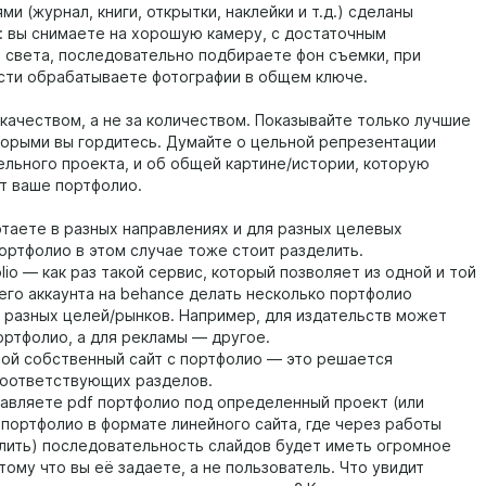
и (журнал, книги, открытки, наклейки и т.д.) сделаны
: вы снимаете на хорошую камеру, с достаточным
 света, последовательно подбираете фон съемки, при
ти обрабатываете фотографии в общем ключе.
 качеством, а не за количеством. Показывайте только лучшие
торыми вы гордитесь. Думайте о цельной репрезентации
ельного проекта, и об общей картине/истории, которую
т ваше портфолио.
отаете в разных направлениях и для разных целевых
портфолио в этом случае тоже стоит разделить.
lio — как раз такой сервис, который позволяет из одной и той
его аккаунта на behance делать несколько портфолио
я разных целей/рынков. Например, для издательств может
ортфолио, а для рекламы — другое.
свой собственный сайт с портфолио — это решается
оответствующих разделов.
равляете pdf портфолио под определенный проект (или
портфолио в формате линейного сайта, где через работы
лить) последовательность слайдов будет иметь огромное
тому что вы её задаете, а не пользователь. Что увидит