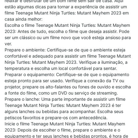
relaxar e desfrutar de um bom filme sem sair de casa. Aqui
estão algumas dicas para tornar a experiência de assistir um
filme Teenage Mutant Ninja Turtles: Mutant Mayhem 2023 em
casa ainda melhor:
Escolha o filme Teenage Mutant Ninja Turtles: Mutant Mayhem
2023: Antes de tudo, escolha o filme que deseja assistir. Pode
ser um clássico ou um filme novo que você esteja ansioso para
ver.
Prepare o ambiente: Certifique-se de que o ambiente esteja
confortável e adequado para assistir um filme Teenage Mutant
Ninja Turtles: Mutant Mayhem 2023. Verifique a iluminação, a
temperatura e escolha um local confortável para sentar.
Preparar o equipamento: Certifique-se de que o equipamento
esteja pronto para ser usado. Verifique a conexão da TV ou
projetor, prepare os alto-falantes ou fones de ouvido e escolha
a fonte do filme, como um DVD ou serviço de streaming.
Prepare o lanche: Uma parte importante de assistir um filme
Teenage Mutant Ninja Turtles: Mutant Mayhem 2023 é ter
alguns lanches ou bebidas para acompanhar. Escolha seus
petiscos favoritos e prepare-os com antecedência.
Inicie o filme Teenage Mutant Ninja Turtles: Mutant Mayhem
2023: Depois de escolher o filme, prepare o ambiente e o
equipamento e ter seus lanches e bebidas prontos, é hora de