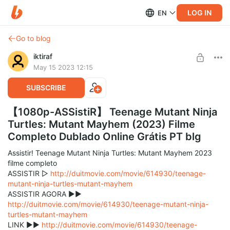
LOG IN
EN
Go to blog
iktiraf
May 15 2023 12:15
SUBSCRIBE
【1080p-ASSistiR】 Teenage Mutant Ninja
Turtles: Mutant Mayhem (2023) Filme
Completo Dublado Online Grátis PT blg
Assistir! Teenage Mutant Ninja Turtles: Mutant Mayhem 2023
filme completo
ASSISTIR ▷
http://duitmovie.com/movie/614930/teenage-
mutant-ninja-turtles-mutant-mayhem
ASSISTIR AGORA ►►
http://duitmovie.com/movie/614930/teenage-mutant-ninja-
turtles-mutant-mayhem
LINK ►►
http://duitmovie.com/movie/614930/teenage-