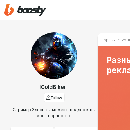
Apr 22 2025 1
Разны
рекл
IColdBiker
Follow
Стример.Здесь ты можешь поддержать
мое творчество!