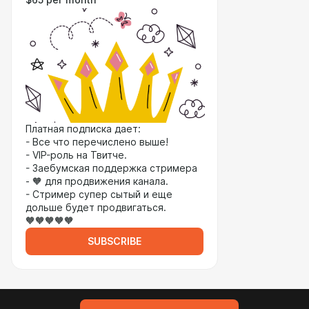
$65 per month
Платная подписка дает:
- Все что перечислено выше!
- VIP-роль на Твитче.
- Заебумская поддержка стримера
- 🧡 для продвижения канала.
- Стример супер сытый и еще
дольше будет продвигаться.
🧡🧡🧡🧡🧡
SUBSCRIBE