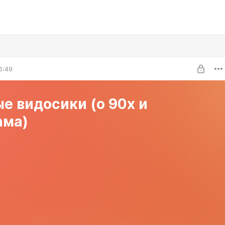
6:49
е видосики (о 90х и
ама)