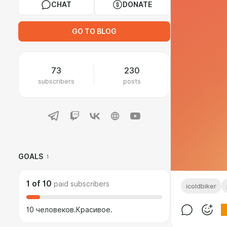
CHAT
DONATE
GO TO BLOG
73
230
subscribers
posts
GOALS
1
1
of
10
paid subscribers
icoldbiker
10 человеков.Красивое.