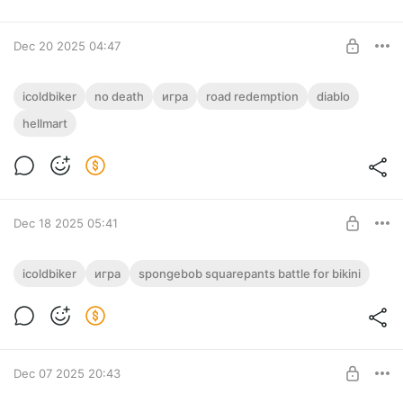
Поддержка 1 ур.
SUBSCRIBE
Dec 20 2025 04:47
[No Death]
icoldbiker
no death
игра
road redemption
diablo
hellmart
Level required:
Поддержка 1 ур.
SUBSCRIBE
Dec 18 2025 05:41
SpongeBob SquarePants Battle for Bikini
icoldbiker
игра
spongebob squarepants battle for bikini
Bottom Rehydrated
Level required:
Поддержка 1 ур.
SUBSCRIBE
Dec 07 2025 20:43