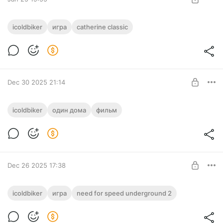
Catherine Classic
icoldbiker
игра
catherine classic
Level required:
Поддержка 1 ур.
SUBSCRIBE
Dec 30 2025 21:14
Один Дома
icoldbiker
один дома
фильм
Level required:
Поддержка 1 ур.
SUBSCRIBE
Dec 26 2025 17:38
Need For Speed Underground 2
icoldbiker
игра
need for speed underground 2
Level required: