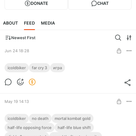
DONATE
CHAT
ABOUT
FEED
MEDIA
Newest First
Jun 24 18:28
Far Cry 3
icoldbiker
far cry 3
игра
Level required:
Поддержка 1 ур.
SUBSCRIBE
May 19 14:13
[No Death]
icoldbiker
no death
mortal kombat gold
half-life opposing force
half-life blue shift
Level required: