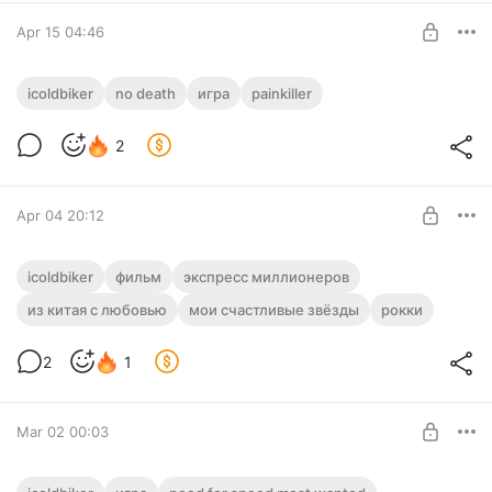
SUBSCRIBE
Apr 15 04:46
[No Death]
icoldbiker
no death
игра
painkiller
Level required:
2
Поддержка 1 ур.
SUBSCRIBE
Apr 04 20:12
icoldbiker
фильм
экспресс миллионеров
из китая с любовью
мои счастливые звёзды
рокки
Level required:
Поддержка 1 ур.
2
1
SUBSCRIBE
Mar 02 00:03
Need for Speed Most Wanted