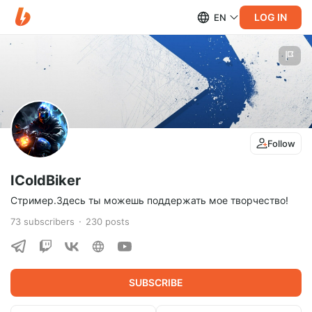
LOG IN
EN
Follow
IColdBiker
Стример.Здесь ты можешь поддержать мое творчество!
73
subscribers
230
posts
SUBSCRIBE