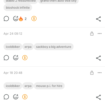
diablo 2 ressurected
Поддержка 1 ур.
grand theft auto vice city
bioshock infinite
SUBSCRIBE
2
Apr 24 09:12
Sackboy A Big Adventure
icoldbiker
игра
sackboy a big adventure
Level required:
Поддержка 1 ур.
SUBSCRIBE
Apr 18 20:48
MOUSE P.I. For Hire
icoldbiker
игра
mouse p.i. for hire
Level required:
Поддержка 1 ур.