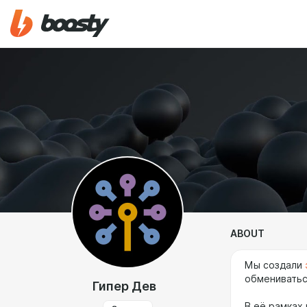
ABOUT
Мы создали
обмениватьс
Гипер Дев
В её рамках