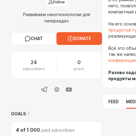
Follow
него, позво
компактные 
Развиваем нанотехнологии для
гиперзадач
На его осно
продуктов h
реализующих
CHAT
DONATE
Всё это объе
так же напи
конференци
24
0
subscribers
posts
Разово зад
продукты 
FEED
MED
GOALS
1
4
of
1 000
paid subscribers