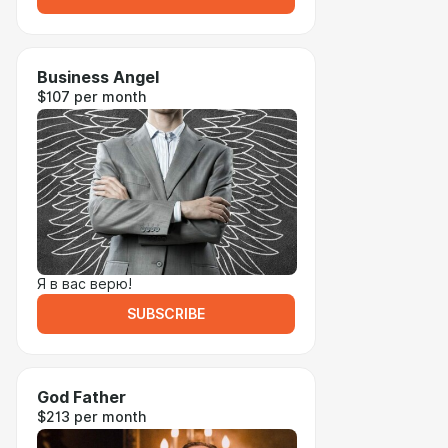
Business Angel
$107 per month
Я в вас верю!
SUBSCRIBE
God Father
$213 per month