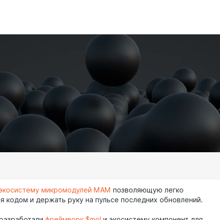
экосистему микромодулей MAM
позволяющую легко
я кодом и держать руку на пульсе последних обновлений.
 разработали
фреймворк $mol
и экосистему компонент для