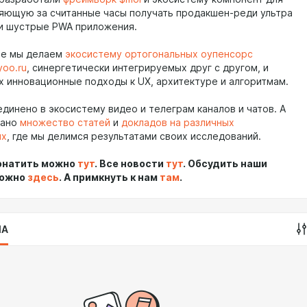
ляющую за считанные часы получать продакшен-реди ультра
и шустрые PWA приложения.
ве мы делаем
экосистему ортогональных оупенсорс
yoo.ru
, синергетически интегрируемых друг с другом, и
 инновационные подходы к UX, архитектуре и алгоритмам.
динено в экосистему видео и телеграм каналов и чатов. А
сано
множество статей
и
докладов на различных
ях
, где мы делимся результатами своих исследований.
онатить можно
тут
. Все новости
тут
. Обсудить наши
можно
здесь
. А примкнуть к нам
там
.
IA