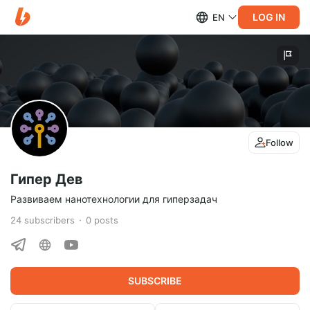
LOG IN
EN
Follow
Гипер Дев
Развиваем нанотехнологии для гиперзадач
24
subscribers
0
posts
SUBSCRIBE