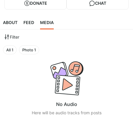
DONATE
CHAT
ABOUT
FEED
MEDIA
Filter
All
1
Photo
1
No Audio
Here will be audio tracks from posts