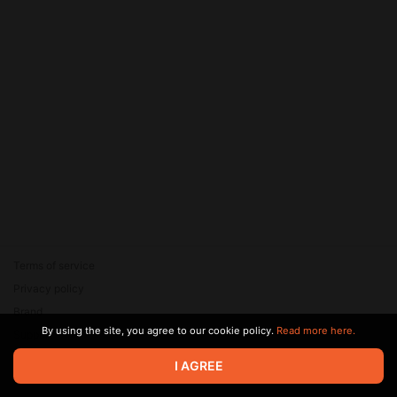
Terms of service
Privacy policy
Brand
By using the site, you agree to our cookie policy.
Read more here.
Support
© 2026 Zaya Solutions Limited. All rights reserved. All trademarks
I AGREE
are the property of their respective owners.